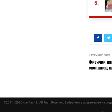
5.
PREVIOUS POST
Физички на
скопјанец п
©2011 - 2026 - centar.mk. All Right Reserved. Забрането е превземање на со