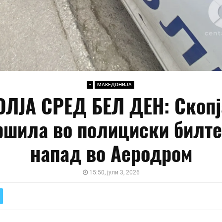
-
МАКЕДОНИЈА
ОЛЈА СРЕД БЕЛ ДЕН: Скопј
ршила во полициски билте
напад во Аеродром
15:50, јули 3, 2026