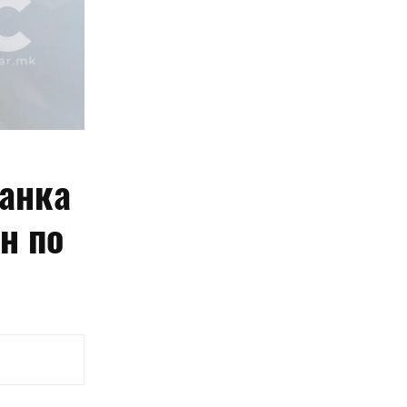
анка
н по