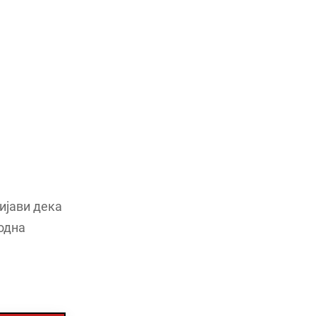
ријави дека
одна