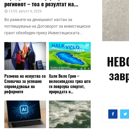
регионот – тоа е резултат на...
13:05, август 6, 2026
Во рамките на денешниот настан за
потпишување на Договорот за инвестициски
грант обезбеден преку Инвестициската...
НЕВ
зав
Размена на искуства со
Халк Вело Грин –
Словачка за успешно
велосипедска трка што
спроведување на
ги поврзува спортот,
реформите
природата и...