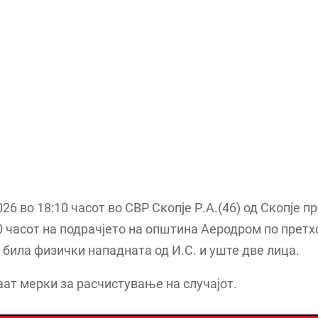
026 во 18:10 часот во СВР Скопје Р.А.(46) од Скопје п
0 часот на подрачјето на општина Аеродром по претх
 била физички нападната од И.С. и уште две лица.
ат мерки за расчистување на случајот.