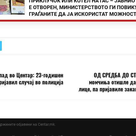
ПРИКЛУЧОК ИЛИ КОТЕЛ НА ГАС – ЈАВНИО
Е ОТВОРЕН, МИНИСТЕРСТВОТО ГИ ПОВИК
ГРАЃАНИТЕ ДА ЈА ИСКОРИСТАТ МОЖНОС
пад во Центар: 23-годишен
ОД СРЕДБА ДО С
ријавил случај во полиција
момчиња отишле да 
лице, па пријавиле зака
ддржините објавени на Centar.mk.