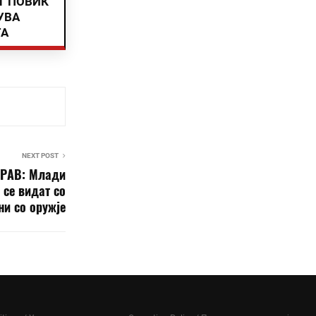
Т ПОВИК
УВА
ТА
NEXT POST
ТРАВ: Млади
се видат со
ни со оружје