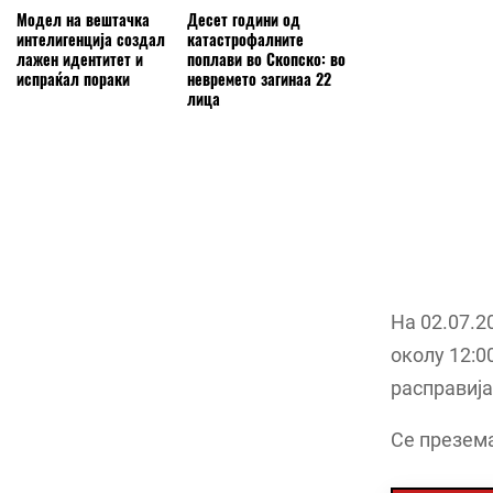
Модел на вештачка
Десет години од
интелигенција создал
катастрофалните
лажен идентитет и
поплави во Скопско: во
испраќал пораки
невремето загинаа 22
лица
На 02.07.2
околу 12:0
расправија
Се презема