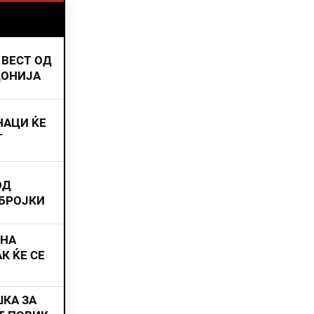
 ВЕСТ ОД
ДОНИЈА
НАЦИ ЌЕ
Т
ОД
 БРОЈКИ
ИНА
К ЌЕ СЕ
ШКА ЗА