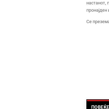
настанот, 
пронајден 
Се презема
ПОВЕЌЕ