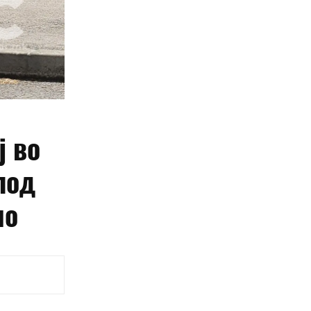
ј во
под
ло