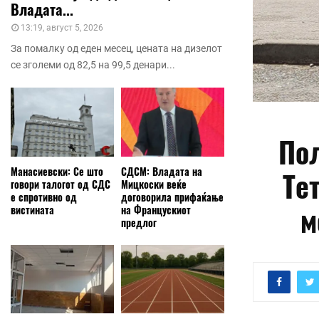
Владата...
13:19, август 5, 2026
За помалку од еден месец, цената на дизелот
се зголеми од 82,5 на 99,5 денари...
Пол
Манасиевски: Се што
СДСМ: Владата на
Те
говори талогот од СДС
Мицкоски веќе
е спротивно од
договорила прифаќање
м
вистината
на Францускиот
предлог