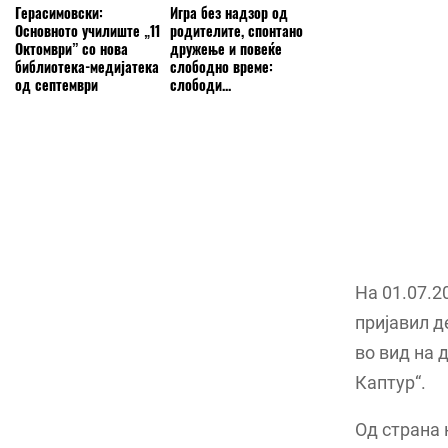
Герасимовски:
Игра без надзор од
Основното училиште „11
родителите, спонтано
Октомври” со нова
дружење и повеќе
библиотека-медијатека
слободно време:
од септември
слободи...
На 01.07.20
пријавил д
во вид на 
Каптур“.
Од страна 