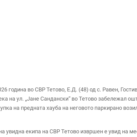
26 година во СВР Тетово, Е.Д. (48) од с. Равен, Гости
ека на ул. „Јане Сандански“ во Тетово забележал о
дупка на предната хауба на неговото паркирано вози
на увидна екипа на СВР Тетово извршен е увид на ме