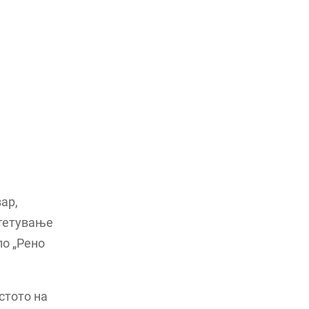
вар,
штетување
ло „Рено
стото на