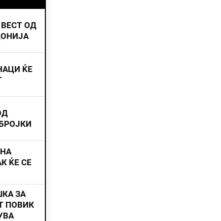
 ВЕСТ ОД
ДОНИЈА
НАЦИ ЌЕ
Т
ОД
 БРОЈКИ
ИНА
К ЌЕ СЕ
ШКА ЗА
Т ПОВИК
УВА