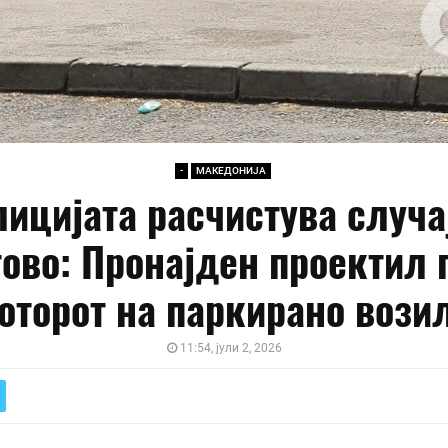
-
МАКЕДОНИЈА
ицијата расчистува случа
тово: Пронајден проектил 
оторот на паркирано вози
11:54, јули 2, 2026