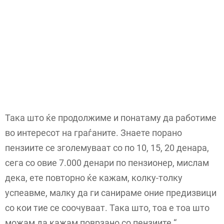
Така што ќе продолжиме и понатаму да работиме
во интересот на граѓаните. Знаете порано
пензиите се зголемуваат со по 10, 15, 20 денара,
сега со овие 7.000 денари по пензионер, мислам
дека, ете повторно ќе кажам, колку-толку
успеавме, малку да ги санираме оние предизвици
со кои тие се соочуваат. Така што, тоа е тоа што
можам да кажам поврзано со пензиите.“