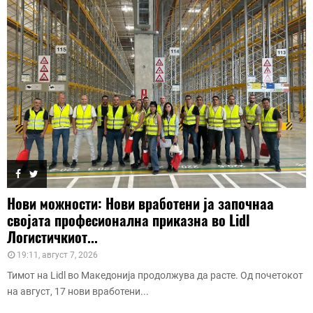
Нови можности: Нови вработени ја започнаа
својата професионална приказна во Lidl
Логистичкиот...
19:11, август 7, 2026
Тимот на Lidl во Македонија продолжува да расте. Од почетокот
на август, 17 нови вработени...