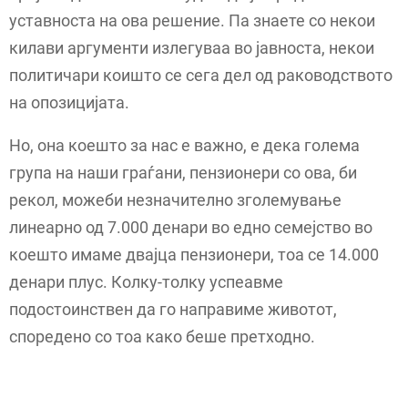
уставноста на ова решение. Па знаете со некои
килави аргументи излегуваа во јавноста, некои
политичари коишто се сега дел од раководството
на опозицијата.
Но, она коешто за нас е важно, е дека голема
група на наши граѓани, пензионери со ова, би
рекол, можеби незначително зголемување
линеарно од 7.000 денари во едно семејство во
коешто имаме двајца пензионери, тоа се 14.000
денари плус. Колку-толку успеавме
подостоинствен да го направиме животот,
споредено со тоа како беше претходно.