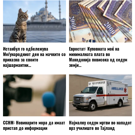
Истанбул го одбележува
Евростат: Куповната моќ на
Меѓународниот ден на мачките со
минималната плата во
приказна за своите
Македонија повисока од седум
најшармантни...
земји...
ССНМ: Новинарите мора да имаат
Најмалку седум мртви во нападот
пристап до информации
врз училиште во Тајланд