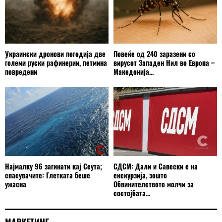
Украински дронови погодија две
Повеќе од 240 заразени со
големи руски рафинерии, петмина
вирусот Западен Нил во Европа –
повредени
Македонија...
Најмалку 96 загинати кај Сеута;
СДСМ: Дали и Савески е на
спасувачите: Глетката беше
екскурзија, зошто
ужасна
Обвинителството молчи за
состојбата...
МАРКЕТИНГ