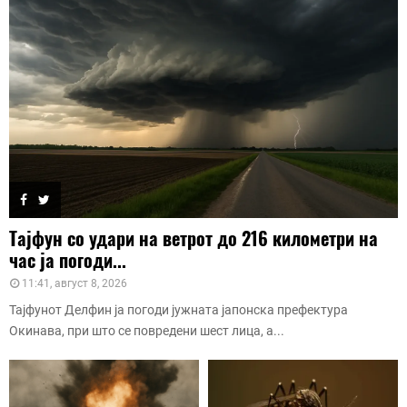
Тајфун со удари на ветрот до 216 километри на
час ја погоди...
11:41, август 8, 2026
Тајфунот Делфин ја погоди јужната јапонска префектура
Окинава, при што се повредени шест лица, а...