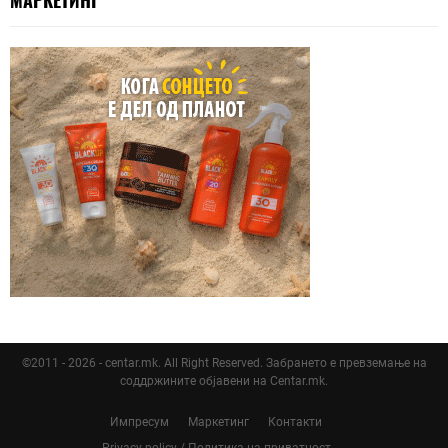
©2011 - 2026 - centar.mk. All Right Reserved. Забрането е превземање на
соддржините објавени на Centar.mk.
Импресум
Маркетинг
Контакти
Privacy policy / Политика на приватност