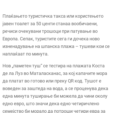
Плаќањето туристичка такса или користењето
јавен тоалет за 50 центи станаа вообичаени,
речиси очекувани трошоци при патување во
Европа. Сепак, туристите сега ги дочека ново
изненадување на шпанска плажа – тушеви кои се
наплаќаат по минута.
Нов „паметен туш“ се тестира на плажата Коста
де ла Луз во Маталасканас, за кој капачите мора
да платат во готово или преку QR код. Тушот е
воведен за заштеда на вода, а се проценува дека
една минута туширање би можела да чини околу
едно евро, што значи дека едно четиричлено
семејство би морало да потроши четири евра за