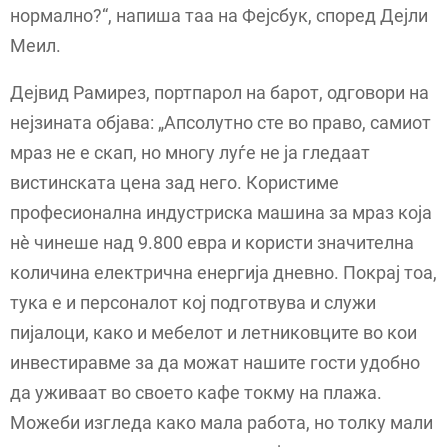
нормално?“, напиша таа на Фејсбук, според Дејли
Меил.
Дејвид Рамирез, портпарол на барот, одговори на
нејзината објава: „Апсолутно сте во право, самиот
мраз не е скап, но многу луѓе не ја гледаат
вистинската цена зад него. Користиме
професионална индустриска машина за мраз која
нè чинеше над 9.800 евра и користи значителна
количина електрична енергија дневно. Покрај тоа,
тука е и персоналот кој подготвува и служи
пијалоци, како и мебелот и летниковците во кои
инвестиравме за да можат нашите гости удобно
да уживаат во своето кафе токму на плажа.
Можеби изгледа како мала работа, но толку мали