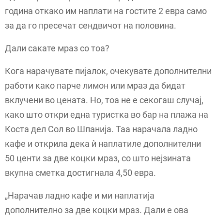
година откако им наплати на гостите 2 евра само
за да го пресечат сендвичот на половина.
Дали сакате мраз со тоа?
Кога нарачувате пијалок, очекувате дополнителни
работи како парче лимон или мраз да бидат
вклучени во цената. Но, тоа не е секогаш случај,
како што откри една туристка во бар на плажа на
Коста дел Сол во Шпанија. Таа нарачала ладно
кафе и открила дека ѝ наплатиле дополнителни
50 центи за две коцки мраз, со што нејзината
вкупна сметка достигнала 4,50 евра.
„Нарачав ладно кафе и ми наплатија
дополнително за две коцки мраз. Дали е ова