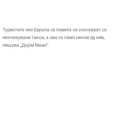
Туристите низ Европа сè повеќе се соочуваат со
неочекувани такси, а ова се само некои од нив,
пишува „Дејли Меил“.