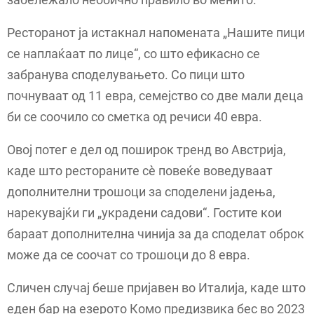
Ресторанот ја истакнал напомената „Нашите пици
се наплаќаат по лице“, со што ефикасно се
забранува споделувањето. Со пици што
почнуваат од 11 евра, семејство со две мали деца
би се соочило со сметка од речиси 40 евра.
Овој потег е дел од поширок тренд во Австрија,
каде што рестораните сè повеќе воведуваат
дополнителни трошоци за споделени јадења,
нарекувајќи ги „украдени садови“. Гостите кои
бараат дополнителна чинија за да споделат оброк
може да се соочат со трошоци до 8 евра.
Сличен случај беше пријавен во Италија, каде што
еден бар на езерото Комо предизвика бес во 2023