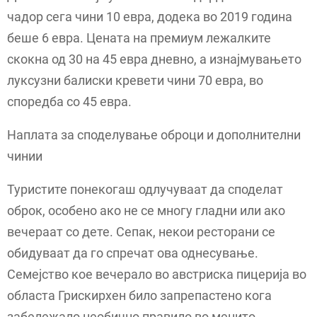
чадор сега чини 10 евра, додека во 2019 година
беше 6 евра. Цената на премиум лежалките
скокна од 30 на 45 евра дневно, а изнајмувањето
луксузни балиски кревети чини 70 евра, во
споредба со 45 евра.
Наплата за споделување оброци и дополнителни
чинии
Туристите понекогаш одлучуваат да споделат
оброк, особено ако не се многу гладни или ако
вечераат со дете. Сепак, некои ресторани се
обидуваат да го спречат ова однесување.
Семејство кое вечерало во австриска пицерија во
областа Грискирхен било запрепастено кога
забележало необично правило во менито.