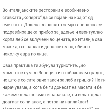
Во италијанските ресторани е вообичаено
ставката „коперто“ да се појави на крајот од
сметката. Додека во нашата земја генерално се
подразбира дека прибор за јадење и евентуално
корпа леб се вклучени во цената, во Италија ова
може да се наплати дополнително, обично
неколку евра по лице.
Оваа практика ги збунува туристите. „Во
моментов сум во Венеција и го обожавам градот,
но што е со сите овие такси за леб и грицки? Не ги
нарачуваме, а кога ќе ги донесат на масата и ќе
кажеме дека не сме ги нарачале, ни велат дека
доаѓаат со пијалок, а потоа ни наплаќаат!