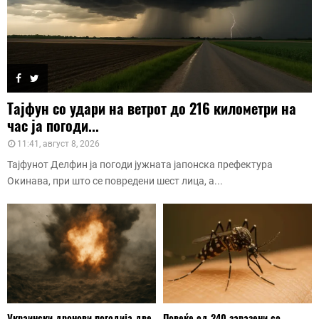
Тајфун со удари на ветрот до 216 километри на
час ја погоди...
11:41, август 8, 2026
Тајфунот Делфин ја погоди јужната јапонска префектура
Окинава, при што се повредени шест лица, а...
Украински дронови погодија две
Повеќе од 240 заразени со