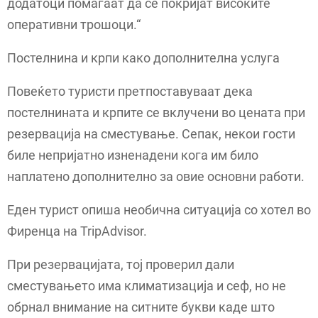
додатоци помагаат да се покријат високите
оперативни трошоци.“
Постелнина и крпи како дополнителна услуга
Повеќето туристи претпоставуваат дека
постелнината и крпите се вклучени во цената при
резервација на сместување. Сепак, некои гости
биле непријатно изненадени кога им било
наплатено дополнително за овие основни работи.
Еден турист опиша необична ситуација со хотел во
Фиренца на TripAdvisor.
При резервацијата, тој проверил дали
сместувањето има климатизација и сеф, но не
обрнал внимание на ситните букви каде што