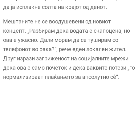
да ја исплакне солта на крајот од денот.
Мештаните не се воодушевени од новиот
концепт. „Разбирам дека водата е скапоцена, но
ова е ужасно. Дали морам да се туширам со
телефонот во рака?“, рече еден локален жител.
Друг изрази загриженост на социјалните мрежи
дека ова е само почеток и дека ваквите потези „го
нормализираат плаќањето за апсолутно сè“.