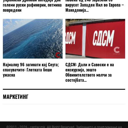
големи руски рафинерии, петмина
вирусот Западен Нил во Европа –
повредени
Македонија...
Најмалку 96 загинати кај Сеута;
СДСМ: Дали и Савески е на
спасувачите: Глетката беше
екскурзија, зошто
ужасна
Обвинителството молчи за
состојбата...
МАРКЕТИНГ
©2011 - 2026 - centar.mk. All Right Reserved. Забрането е превземање на