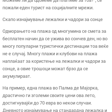
Можеме ли да одбиеме да платиме за тоа?“, се
пожали еден турист на социјалните мрежи.
Скапо изнајмување лежалки и чадори за сонце
Одморањето на плажа од многумина се смета за
бесплатен начин да се ужива во сончев ден, но во
многу популарни туристички дестинации тоа веќе
не е случај. Многу плажи и клубови на плажа
наплаќаат за користење на лежалки и чадори за
сонце, а овие трошоци можат брзо да се
акумулираат.
На пример, една плажа во Палма де Мајорка,
драстично ги зголеми своите цени ова лето,
достигнувајќи до 70 евра во некои случаи.
Дневното изнајмување на стандардна лежалка и