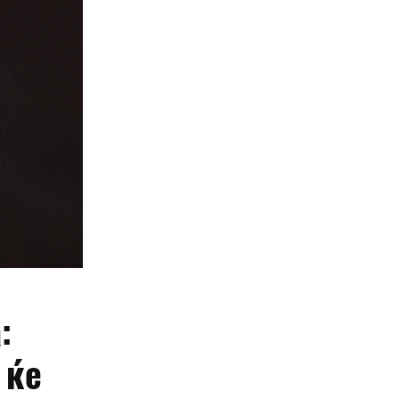
:
 ќе