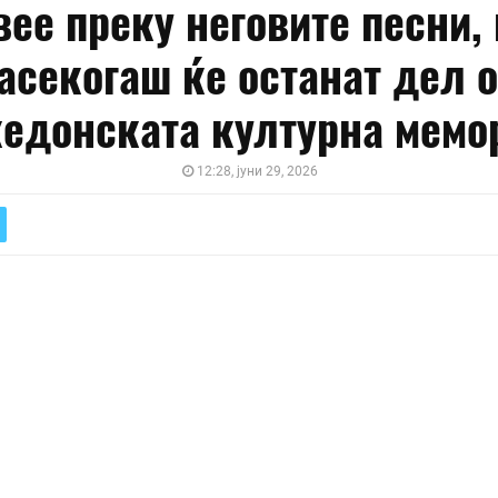
ее преку неговите песни,
асекогаш ќе останат дел 
едонската културна мемо
12:28, јуни 29, 2026