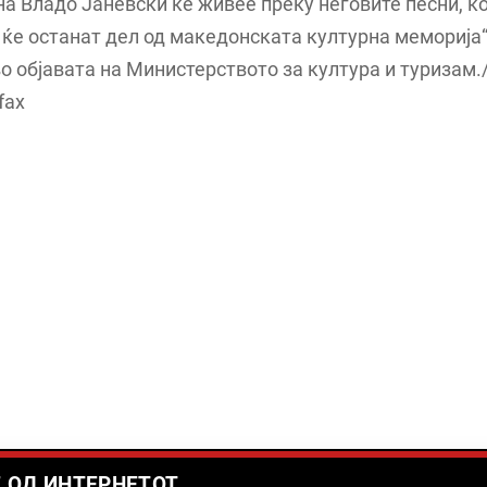
а Владо Јаневски ќе живее преку неговите песни, к
ќе останат дел од македонската културна меморија“
о објавата на Министерството за култура и туризам.
fax
 ОД ИНТЕРНЕТОТ...