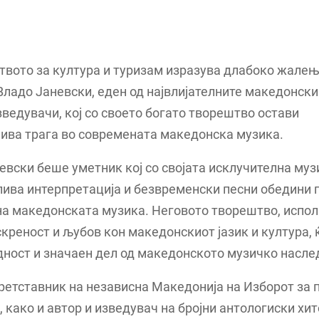
вото за култура и туризам изразува длабоко жалењ
Владо Јаневски, еден од највлијателните македонск
зведувачи, кој со своето богато творештво остави
ива трага во современата македонска музика.
евски беше уметник кој со својата исклучителна муз
ива интерпретација и безвременски песни обедини 
а македонската музика. Неговото творештво, испол
скреност и љубов кон македонскиот јазик и култура, 
дност и значаен дел од македонското музичко насле
ретставник на независна Македонија на Изборот за 
, како и автор и изведувач на бројни антологиски хи