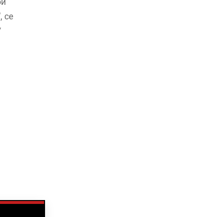
ои
, се
/