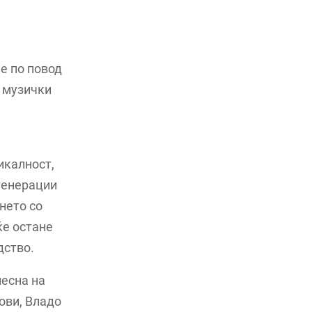
е по повод
и музички
икалност,
генерации
нето со
ќе остане
дство.
песна на
тови, Владо