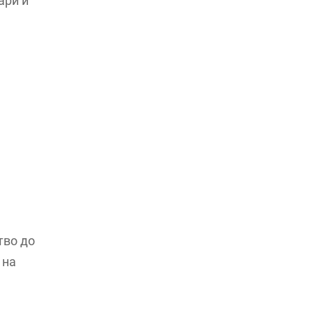
ари и
тво до
 на