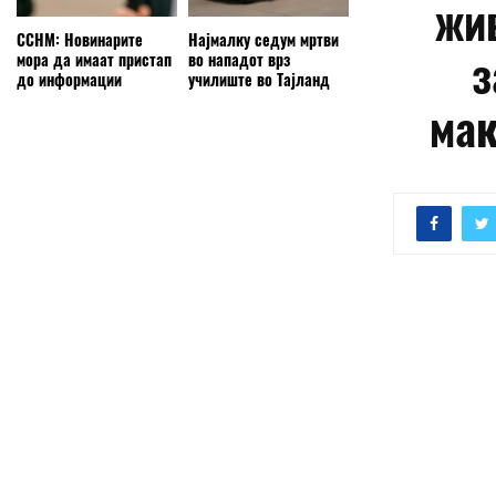
жив
ССНМ: Новинарите
Најмалку седум мртви
з
мора да имаат пристап
во нападот врз
до информации
училиште во Тајланд
мак