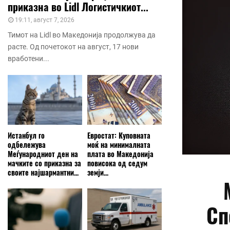
приказна во Lidl Логистичкиот...
19:11, август 7, 2026
Тимот на Lidl во Македонија продолжува да
расте. Од почетокот на август, 17 нови
вработени...
Истанбул го
Евростат: Куповната
одбележува
моќ на минималната
Меѓународниот ден на
плата во Македонија
мачките со приказна за
повисока од седум
своите најшармантни...
земји...
Сп