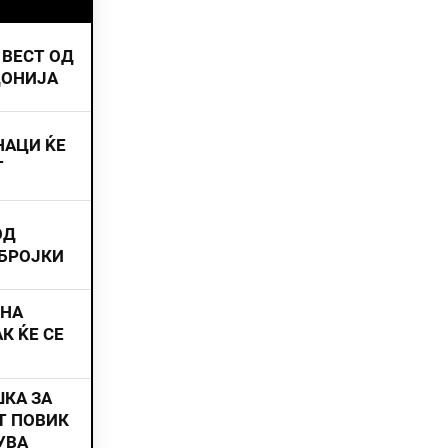
 ВЕСТ ОД
ДОНИЈА
НАЦИ ЌЕ
Т
ОД
 БРОЈКИ
ИНА
К ЌЕ СЕ
ШКА ЗА
Т ПОВИК
УВА