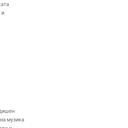
ката
 и
одишен
рна музика