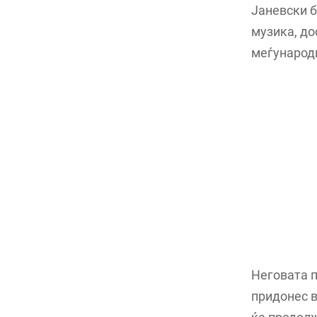
Јаневски б
музика, до
меѓународ
Неговата 
придонес в