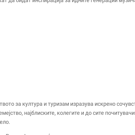
ат да бидат инспирација за идните генерации музич
вото за култура и туризам изразува искрено сочувс
емејство, најблиските, колегите и до сите почитувачи
ело.