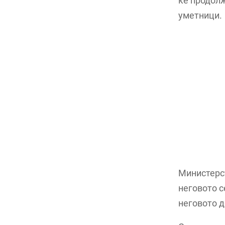
ќе продолж
уметници.
Министерст
неговото с
неговото д