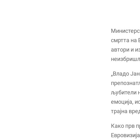
Министерст
смртта на 
автори и и
неизбришл
„Владо Јан
препознатл
љубители н
емоција, и
трајна вре
Како прв п
Евровизија