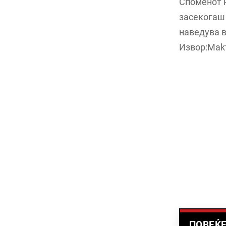
Споменот н
засекогаш 
наведува в
Извор:Mak
ПОВЕЌЕ