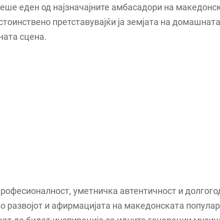
еше еден од најзначајните амбасадори на македонс
стоинствено претставувајќи ја земјата на домашната
ната сцена.
професионалност, уметничка автентичност и долгог
о развојот и афирмацијата на македонската попула