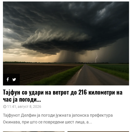
Тајфун со удари на ветрот до 216 километри на
час ја погоди...
11:41, август 8, 2026
Тајфунот Делфин ја погоди јужната јапонска префектура
Окинава, при што се повредени шест лица, а...