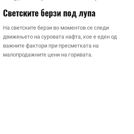
Светските берзи под лупа
На светските берзи во моментов се следи
движењето на суровата нафта, кое е еден од
важните фактори при пресметката на
малопродажните цени на горивата.