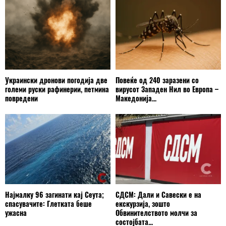
Украински дронови погодија две
Повеќе од 240 заразени со
големи руски рафинерии, петмина
вирусот Западен Нил во Европа –
повредени
Македонија...
Најмалку 96 загинати кај Сеута;
СДСМ: Дали и Савески е на
спасувачите: Глетката беше
екскурзија, зошто
ужасна
Обвинителството молчи за
состојбата...