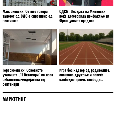
Манасиевски: Се што говори
СДСМ: Владата на Мицкоски
талогот од СДС е спротивно од
веќе договорила прифаќање на
вистината
Францускиот предлог
Герасимовски: Основното
Игра без надзор од родителите,
училиште „11 Октомври” со нова
спонтано дружење и повеќе
библиотека-медијатека од
слободно време: слободи...
септември
МАРКЕТИНГ