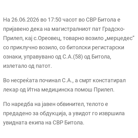
На 26.06.2026 во 17:50 часот во СВР Битола e
пријавено дека на магистралниот пат Градско-
Прилеп, кај с.Ореовец, товарно возило „мерцедес”
со приклучно возило, со битолски регистарски
ознаки, управувано од С.А.(58) од Битола,
излетало од патот.
Во несреќата починал С.А., а смрт констатирал
лекар од Итна медицинска помош Прилеп.
По наредба на јавен обвинител, телото е
предадено за обдукција, а увидот го извршила
увидната екипа на СВР Битола.