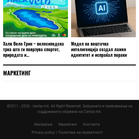
Халк Вело Грин – велосипедска
Модел на вештачка
трка што ги поврзува спортот,
интелигенција создал лажен
природата и...
идентитет и испраќал пораки
МАРКЕТИНГ
©2011 - 2026 - centar.mk. All Right Reserved. Забрането е превземање на
соддржините објавени на Centar.mk.
Импресум
Маркетинг
Контакти
Privacy policy / Политика на приватност