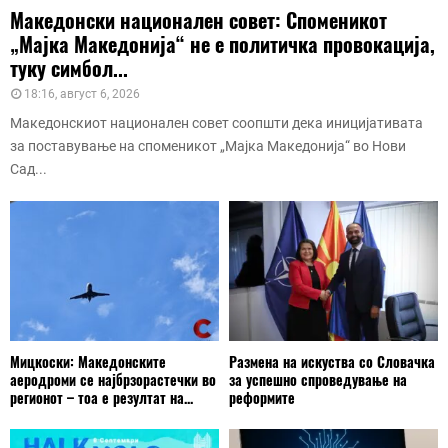
Македонски национален совет: Споменикот
„Мајка Македонија“ не е политичка провокација,
туку симбол...
18:16, август 6, 2026
Македонскиот национален совет соопшти дека иницијативата
за поставување на споменикот „Мајка Македонија“ во Нови
Сад...
Мицкоски: Македонските
Размена на искуства со Словачка
аеродроми се најбрзорастечки во
за успешно спроведување на
регионот – тоа е резултат на...
реформите