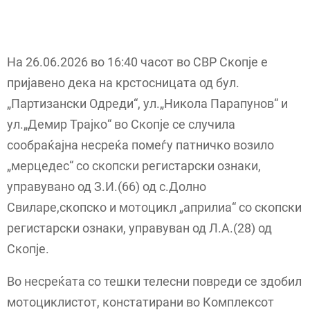
На 26.06.2026 во 16:40 часот во СВР Скопје е
пријавено дека на крстосницата од бул.
„Партизански Одреди“, ул.„Никола Парапунов“ и
ул.„Демир Трајко“ во Скопје се случила
сообраќајна несреќа помеѓу патничко возило
„мерцедес“ со скопски регистарски ознаки,
управувано од З.И.(66) од с.Долно
Свиларе,скопско и мотоцикл „априлиа“ со скопски
регистарски ознаки, управуван од Л.А.(28) од
Скопје.
Во несреќата со тешки телесни повреди се здобил
мотоциклистот, констатирани во Комплексот