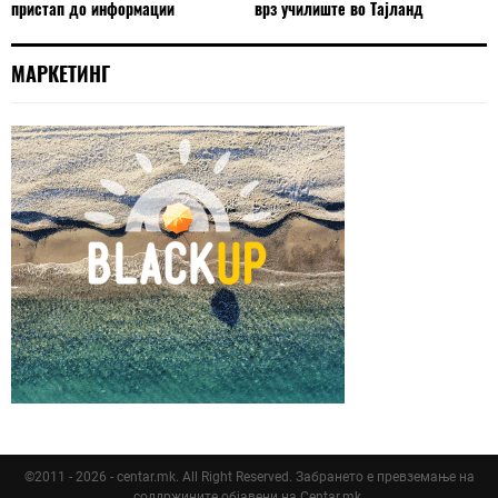
пристап до информации
врз училиште во Тајланд
МАРКЕТИНГ
©2011 - 2026 - centar.mk. All Right Reserved. Забрането е превземање на
соддржините објавени на Centar.mk.