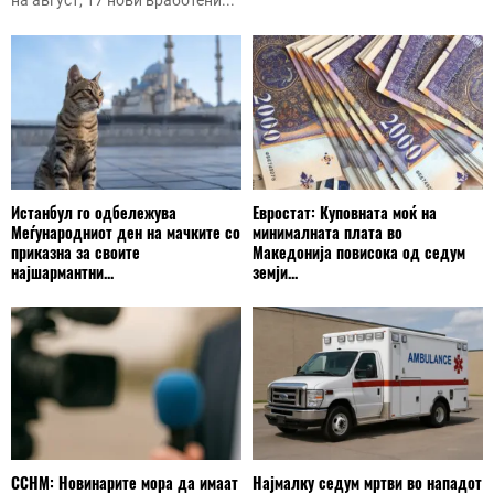
на август, 17 нови вработени...
Истанбул го одбележува
Евростат: Куповната моќ на
Меѓународниот ден на мачките со
минималната плата во
приказна за своите
Македонија повисока од седум
најшармантни...
земји...
ССНМ: Новинарите мора да имаат
Најмалку седум мртви во нападот