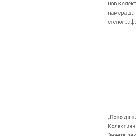
нов Колект
намера да 
стенограф
„Прво да в
Колективни
Знаете дек