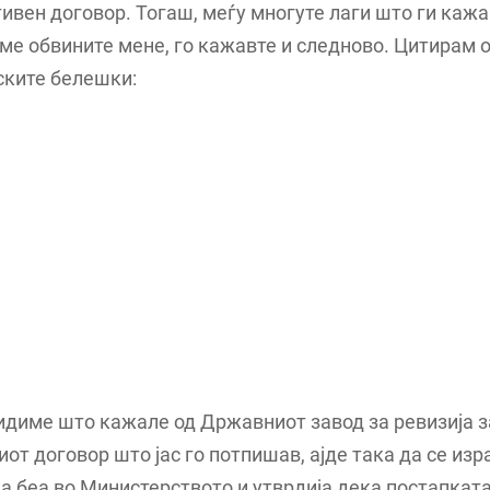
ивен договор. Тогаш, меѓу многуте лаги што ги кажа
ме обвините мене, го кажавте и следново. Цитирам 
ските белешки:
идиме што кажале од Државниот завод за ревизија з
от договор што јас го потпишав, ајде така да се изр
а беа во Министерството и утврдија дека постапката