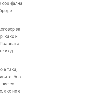
и социјална
број, е
договор за
, како и
 Правната
те и од
о е така,
ивите. Без
 вие со
, ако не е