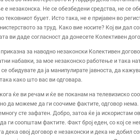
 е незаконска. Не се обезбедени средства, не се о
о тековниот буџет. Исто така, не е пријавен во реги
нистерството за труд. Како вие носите? Кој ви дал с
та ви даде согласност да донесете Колективен дог
приказна за наводно незаконски Колективен догово
тни набавки, за мое незаконско работење и така на
 се обидувате да ја манипулирате јавноста, да кажув
така како што вас ви одговара.
кога ќе ви речам и ќе ве поканам на телевизиско со
о да можеме да ги соочиме фактите, одговор нема.
емногу сте зафатен. Добро, затоа ќе ја искористам о
да ги соопштам фактите. Факт број еден, со кој се не
а дека овој договор е незаконски и дека не добил с