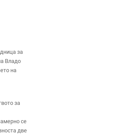
едница за
на Владо
ето на
твото за
намерно се
вноста две