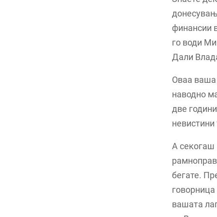
донесување
финансии в
го води Ми
Дали Влада
Оваа ваша 
наводно ма
две години
невистини 
А секогаш 
рамноправн
бегате. Пр
говорница 
вашата лаг