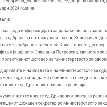
, е овој извадок од записник од седница на Владата,
уари 2024 година.
вели:
а разгледа информацијата за давање овластување н
 за одбрана за потпишување на нов Колективен дог
вото за одбрана, со текст на Колективниот договор, 
ата и ја овласти Славјанка Петровска, министер за 
 Колективниот договор на Министерството за одбран
од архивите и на Владата и на Министерството за одб
умент кој, во обид да ме обвините за наводно незак
го криете од Државниот завод за ревизија.
кумент што го криете од Државниот завод за ревизиј
огашниот државен секретар во Министерството за о