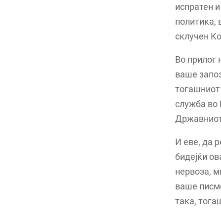
испратен и
политика, в
склучен Ко
Во прилог 
ваше запо
тогашниот 
служба во 
Државниот 
И еве, да 
бидејќи ов
нервоза, м
ваше писмо
така, тога