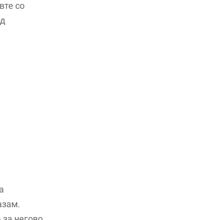
вте со
од
а
азам.
 за негово