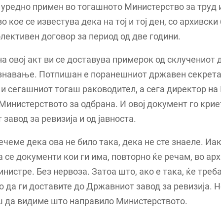
 уредно примен во тогашното Министерство за труд 
о кое се известува дека на тој и тој ден, со архивски 
лективен договор за период од две години.
на овој акт ви се доставува примерок од склучениот 
знавање. Потпишан е поранешниот државен секретар
и сегашниот тогаш раководител, а сега директор на
Министерството за одбрана. И овој документ го крие
завод за ревизија и од јавноста.
речеме дека ова не било така, дека не сте знаеле. Иак
а се документи кои ги има, повторно ќе речам, во арх
инистре. Без нервоза. Затоа што, ако е така, ќе треба
 да ги доставите до Државниот завод за ревизија. Но
ш да видиме што направило Министерството.