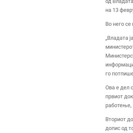
од Владата
на 13 февр
Во него се 
„Владата ј
министерот
Министерст
информациј
го потпише
Ова е дел 
првиот док
работење, 
Вториот до
допис од т