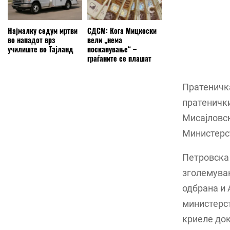
Најмалку седум мртви
СДСМ: Кога Мицкоски
во нападот врз
вели „нема
училиште во Тајланд
поскапување“ –
граѓаните се плашат
Пратеничк
пратеничк
Мисајловск
Министерс
Петровска 
зголемувањ
одбрана и 
министерст
криеле док