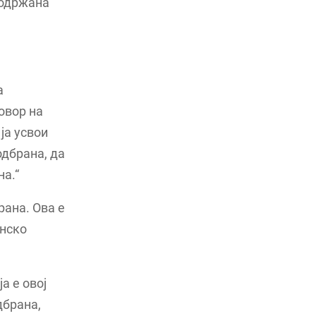
 одржана
а
овор на
ја усвои
одбрана, да
а.“
рана. Ова е
онско
а е овој
дбрана,