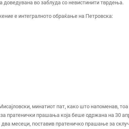
а доведувана во заблуда со невистинити тврдења.
жение е интегралното обраќање на Петровска:
исајловски, минатиот пат, како што напоменав, тоа
за пратенички прашања која беше одржана на 30 ап
 два месеци, поставив пратеничко прашање за склу