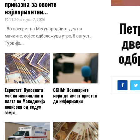
приказна за своите
најшармантни...
11:29, август 7, 2026
Пет
Во пресрет на Меѓународниот ден на
мачките, кој се одбележува утре, 8 август,
две
Туркије...
одб
Евростат: Куповната
ССНМ: Новинарите
моќ на минималната
мора да имаат пристап
плата во Македонија
до информации
повисока од седум
земји...