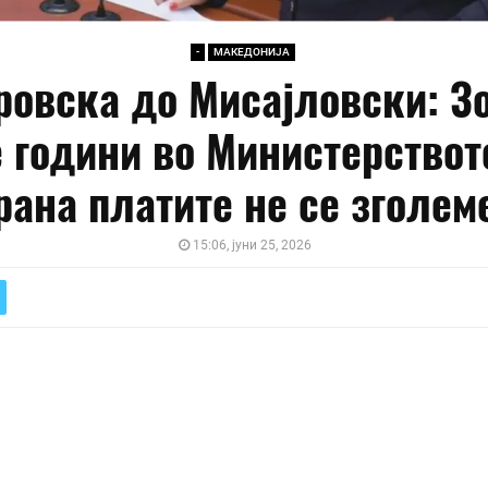
-
МАКЕДОНИЈА
ровска до Мисајловски: З
 години во Министерствот
рана платите не се зголем
15:06, јуни 25, 2026