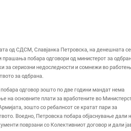
ата од СДСМ, Славјанка Петровска, на денешната с
и прашања побара одговори од министерот за одбра
и за сериозни недоследности и сомнежи во работењ
твото за одбрана.
побара одговор зошто по две години мандат нема
е на основните плати за вработените во Министерс
Армијата, зошто со ребалнсот се кратат пари за
вото. Воедно, Петровска побара објаснување дали 
ументи поврзани со Колективниот договор и дали ја