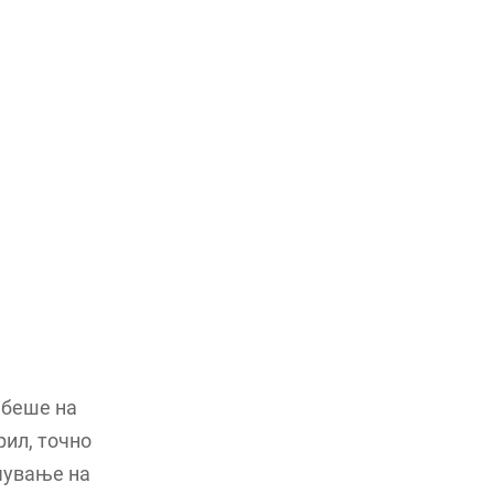
 беше на
рил, точно
чување на