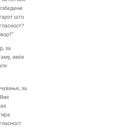
безбедени
старот што
огласност?
овор?“
р, за
таму, веќе
ате
очување, за
 Вие
ваа
гира
огласност