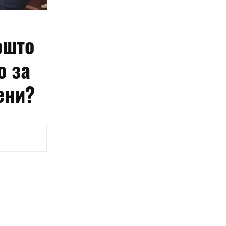
ошто
о за
ени?