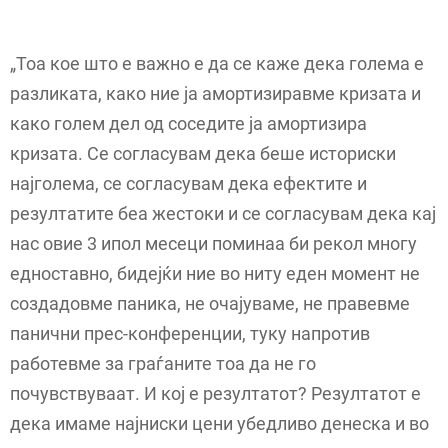
„Тоа кое што е важно е да се каже дека голема е
разликата, како ние ја амортизиравме кризата и
како голем дел од соседите ја амортизира
кризата. Се согласувам дека беше историски
најголема, се согласувам дека ефектите и
резултатите беа жестоки и се согласувам дека кај
нас овие 3 ипол месеци поминаа би рекол многу
едноставно, бидејќи ние во ниту еден момент не
создадовме паника, не очајуваме, не правевме
панични прес-конференции, туку напротив
работевме за граѓаните тоа да не го
почувствуваат. И кој е резултатот? Резултатот е
дека имаме најниски цени убедливо денеска и во