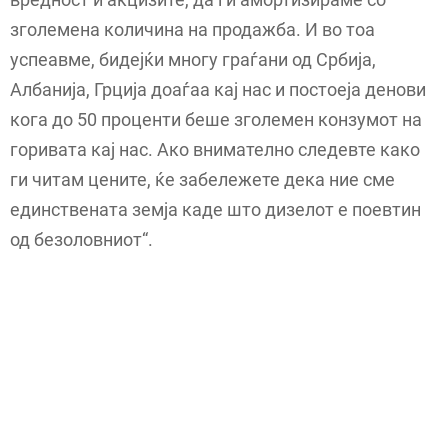
зголемена количина на продажба. И во тоа
успеавме, бидејќи многу граѓани од Србија,
Албанија, Грција доаѓаа кај нас и постоеја денови
кога до 50 проценти беше зголемен конзумот на
горивата кај нас. Ако внимателно следевте како
ги читам цените, ќе забележете дека ние сме
единствената земја каде што дизелот е поевтин
од безоловниот“.