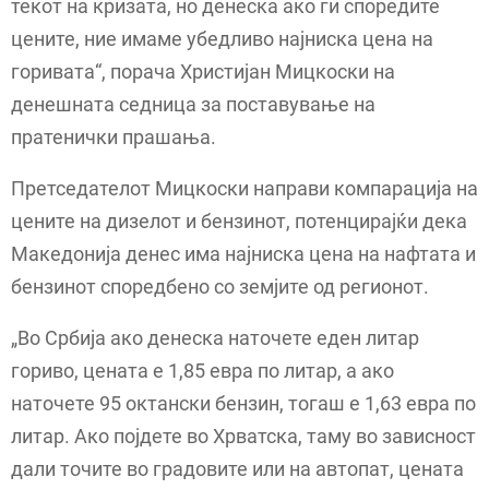
текот на кризата, но денеска ако ги споредите
цените, ние имаме убедливо најниска цена на
горивата“, порача Христијан Мицкоски на
денешната седница за поставување на
пратенички прашања.
Претседателот Мицкоски направи компарација на
цените на дизелот и бензинот, потенцирајќи дека
Македонија денес има најниска цена на нафтата и
бензинот споредбено со земјите од регионот.
„Во Србија ако денеска наточете еден литар
гориво, цената е 1,85 евра по литар, а ако
наточете 95 октански бензин, тогаш е 1,63 евра по
литар. Ако појдете во Хрватска, таму во зависност
дали точите во градовите или на автопат, цената