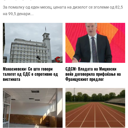
За помалку од еден месец, цената на дизелот се зголеми од 82,5
на 99,5 денари...
Манасиевски: Се што говори
СДСМ: Владата на Мицкоски
талогот од СДС е спротивно од
веќе договорила прифаќање на
вистината
Францускиот предлог