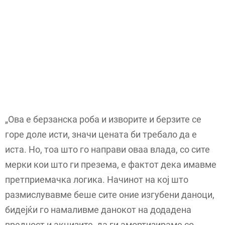
„Ова е берзанска роба и изворите и берзите се
горе доле исти, значи цената би требало да е
иста. Но, тоа што го направи оваа влада, со сите
мерки кои што ги презема, е фактот дека имавме
претприемачка логика. Начинот на кој што
размислувавме беше сите оние изгубени даноци,
бидејќи го намаливме данокот на додадена
вредност и акцизите, да ги амортизираме со