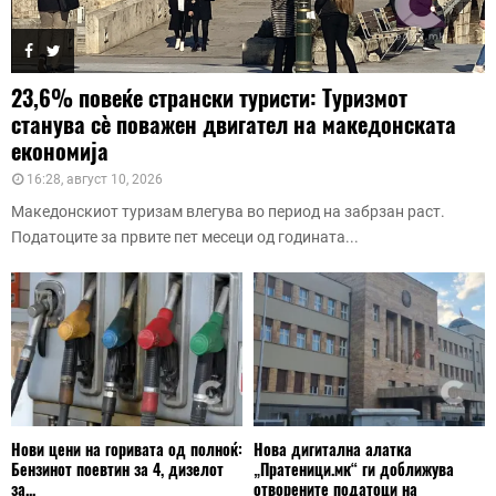
23,6% повеќе странски туристи: Туризмот
станува сè поважен двигател на македонската
економија
16:28, август 10, 2026
Македонскиот туризам влегува во период на забрзан раст.
Податоците за првите пет месеци од годината...
Нови цени на горивата од полноќ:
Нова дигитална алатка
Бензинот поевтин за 4, дизелот
„Пратеници.мк“ ги доближува
за...
отворените податоци на