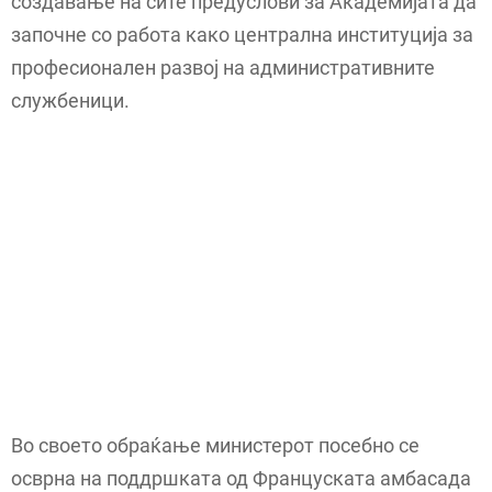
создавање на сите предуслови за Академијата да
започне со работа како централна институција за
професионален развој на административните
службеници.
Во своето обраќање министерот посебно се
осврна на поддршката од Француската амбасада