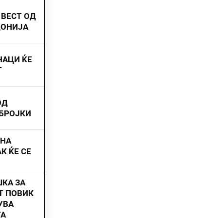
 ВЕСТ ОД
ДОНИЈА
НАЦИ ЌЕ
Т
ОД
 БРОЈКИ
ИНА
К ЌЕ СЕ
ШКА ЗА
Т ПОВИК
УВА
ТА