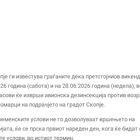
пје ги известува граѓаните дека претстојниов викенд
026 година (сабота) и на 28.06.2026 година (недела), 
асови ќе изврши авионска дезинсекција против воз
омарци на подрачјето на градот Скопје.
ременските услови не го дозволуваат вршењето на
јата, ќе се прска првиот нареден ден, кога ќе бидат
е услови, во истиот термин.