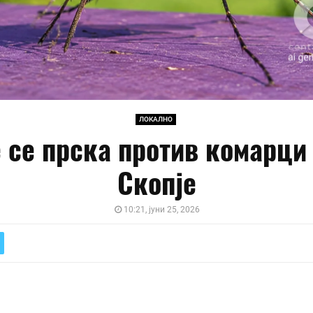
ЛОКАЛНО
 се прска против комарци
Скопје
10:21, јуни 25, 2026