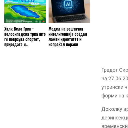
Халк Вело Грин –
Модел на вештачка
велосипедска трка што
интелигенција создал
ги поврзува спортот,
лажен идентитет и
природата и...
испраќал пораки
Градот Ско
на 27.06.2
утрински ч
форми на к
Доколку в
дезинсекци
временскит