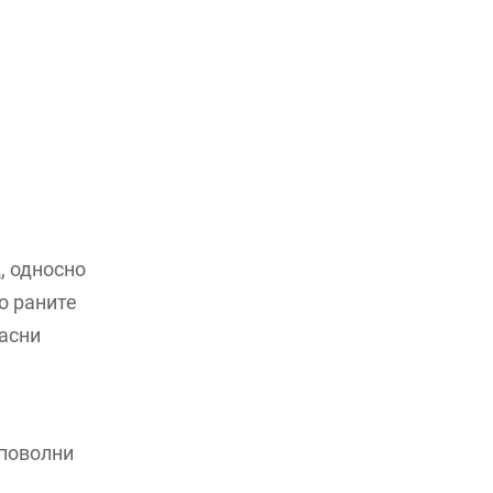
, односно
во раните
расни
 поволни