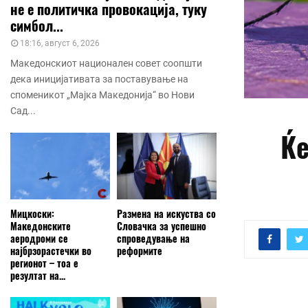
не е политичка провокација, туку
симбол...
18:16, август 6, 2026
Македонскиот национален совет соопшти
дека иницијативата за поставување на
споменикот „Мајка Македонија“ во Нови
Сад...
Ќе
Мицкоски:
Размена на искуства со
Македонските
Словачка за успешно
аеродроми се
спроведување на
најбрзорастечки во
реформите
регионот – тоа е
резултат на...