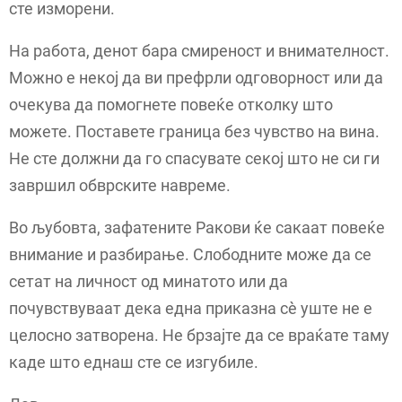
сте изморени.
На работа, денот бара смиреност и внимателност.
Можно е некој да ви префрли одговорност или да
очекува да помогнете повеќе отколку што
можете. Поставете граница без чувство на вина.
Не сте должни да го спасувате секој што не си ги
завршил обврските навреме.
Во љубовта, зафатените Ракови ќе сакаат повеќе
внимание и разбирање. Слободните може да се
сетат на личност од минатото или да
почувствуваат дека една приказна сè уште не е
целосно затворена. Не брзајте да се враќате таму
каде што еднаш сте се изгубиле.