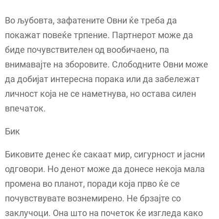
Во љубовта, зафатените Овни ќе треба да
покажат повеќе трпение. Партнерот може да
биде почувствителен од вообичаено, па
внимавајте на зборовите. Слободните Овни може
да добијат интересна порака или да забележат
личност која не се наметнува, но остава силен
впечаток.
Бик
Биковите денес ќе сакаат мир, сигурност и јасни
одговори. Но денот може да донесе некоја мала
промена во планот, поради која прво ќе се
почувствувате вознемирено. Не брзајте со
заклучоци. Она што на почеток ќе изгледа како