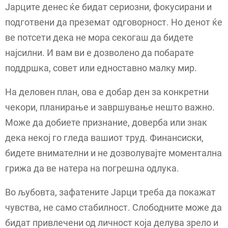
Јарците денес ќе бидат сериозни, фокусирани и
подготвени да преземат одговорност. Но денот ќе
ве потсети дека не мора секогаш да бидете
најсилни. И вам ви е дозволено да побарате
поддршка, совет или едноставно малку мир.
На деловен план, ова е добар ден за конкретни
чекори, планирање и завршување нешто важно.
Може да добиете признание, доверба или знак
дека некој го гледа вашиот труд. Финансиски,
бидете внимателни и не дозволувајте моментална
грижа да ве натера на погрешна одлука.
Во љубовта, зафатените Јарци треба да покажат
чувства, не само стабилност. Слободните може да
бидат привлечени од личност која делува зрело и