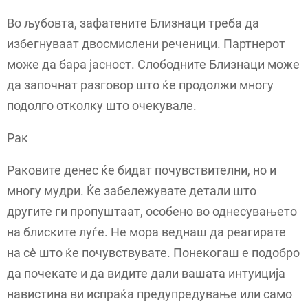
Во љубовта, зафатените Близнаци треба да
избегнуваат двосмислени реченици. Партнерот
може да бара јасност. Слободните Близнаци може
да започнат разговор што ќе продолжи многу
подолго отколку што очекувале.
Рак
Раковите денес ќе бидат почувствителни, но и
многу мудри. Ќе забележувате детали што
другите ги пропуштаат, особено во однесувањето
на блиските луѓе. Не мора веднаш да реагирате
на сè што ќе почувствувате. Понекогаш е подобро
да почекате и да видите дали вашата интуиција
навистина ви испраќа предупредување или само