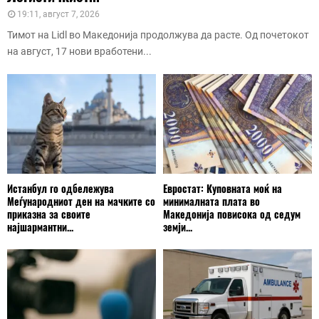
19:11, август 7, 2026
Тимот на Lidl во Македонија продолжува да расте. Од почетокот
на август, 17 нови вработени...
Истанбул го одбележува
Евростат: Куповната моќ на
Меѓународниот ден на мачките со
минималната плата во
приказна за своите
Македонија повисока од седум
најшармантни...
земји...