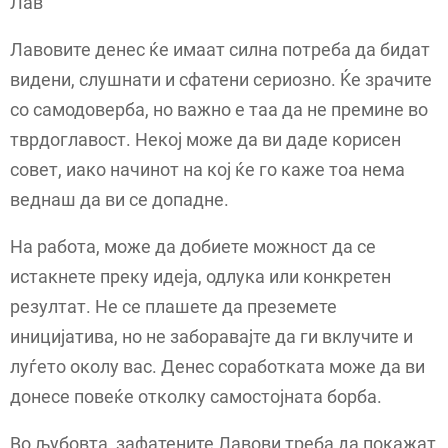
Лав
Лавовите денес ќе имаат силна потреба да бидат
видени, слушнати и сфатени сериозно. Ќе зрачите
со самодоверба, но важно е таа да не премине во
тврдоглавост. Некој може да ви даде корисен
совет, иако начинот на кој ќе го каже тоа нема
веднаш да ви се допадне.
На работа, може да добиете можност да се
истакнете преку идеја, одлука или конкретен
резултат. Не се плашете да преземете
иницијатива, но не заборавајте да ги вклучите и
луѓето околу вас. Денес соработката може да ви
донесе повеќе отколку самостојната борба.
Во љубовта, зафатените Лавови треба да покажат