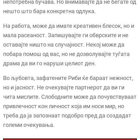
непотребна бучава. Но внимавајте да не бегате од
нешто што бара конкретна одлука.
На работа, може да имате креативен блесок, но и
мала расеаност. Запишувајте ги обврските и не
оставајте ништо на случајност. Некој може да
побара помош од вас, но не дозволувајте туѓата
драма да ви го наруши целиот ден.
Во љубовта, зафатените Риби ќе бараат нежност,
но и јасност. Не очекувајте партнерот да ви ги
чита мислите. Слободните може да почувствуваат
привлечност кон личност која им носи мир, но
треба да ја запознаат подобро пред да создадат
големи очекувања.