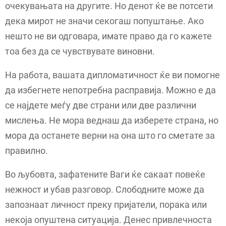
очекувањата на другите. Но денот ќе ве потсети
дека мирот не значи секогаш попуштање. Ако
нешто не ви одговара, имате право да го кажете
тоа без да се чувствувате виновни.
На работа, вашата дипломатичност ќе ви помогне
да избегнете непотребна расправија. Можно е да
се најдете меѓу две страни или две различни
мислења. Не мора веднаш да изберете страна, но
мора да останете верни на она што го сметате за
правилно.
Во љубовта, зафатените Ваги ќе сакаат повеќе
нежност и убав разговор. Слободните може да
запознаат личност преку пријатели, порака или
некоја опуштена ситуација. Денес привлечноста