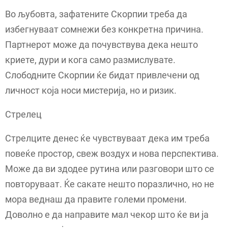
Во љубовта, зафатените Скорпии треба да
избегнуваат сомнежи без конкретна причина.
Партнерот може да почувствува дека нешто
криете, дури и кога само размислувате.
Слободните Скорпии ќе бидат привлечени од
личност која носи мистерија, но и ризик.
Стрелец
Стрелците денес ќе чувствуваат дека им треба
повеќе простор, свеж воздух и нова перспектива.
Може да ви здодее рутина или разговори што се
повторуваат. Ќе сакате нешто поразлично, но не
мора веднаш да правите големи промени.
Доволно е да направите мал чекор што ќе ви ја