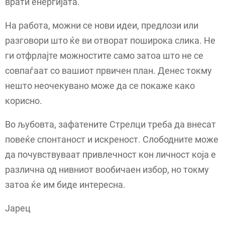
врати енергијата.
На работа, можни се нови идеи, предлози или
разговори што ќе ви отворат поширока слика. Не
ги отфрлајте можностите само затоа што не се
совпаѓаат со вашиот првичен план. Денес токму
нешто неочекувано може да се покаже како
корисно.
Во љубовта, зафатените Стрелци треба да внесат
повеќе спонтаност и искреност. Слободните може
да почувствуваат привлечност кон личност која е
различна од нивниот вообичаен избор, но токму
затоа ќе им биде интересна.
Јарец