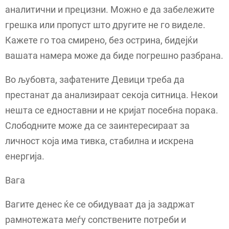
аналитични и прецизни. Можно е да забележите
грешка или пропуст што другите не го виделе.
Кажете го тоа смирено, без острина, бидејќи
вашата намера може да биде погрешно разбрана.
Во љубовта, зафатените Девици треба да
престанат да анализираат секоја ситница. Некои
нешта се едноставни и не кријат посебна порака.
Слободните може да се заинтересираат за
личност која има тивка, стабилна и искрена
енергија.
Вага
Вагите денес ќе се обидуваат да ја задржат
рамнотежата меѓу сопствените потреби и