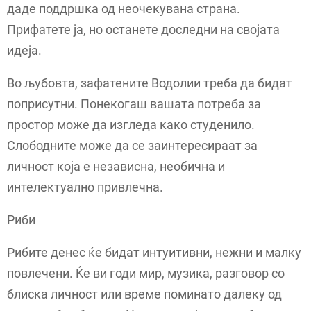
даде поддршка од неочекувана страна.
Прифатете ја, но останете доследни на својата
идеја.
Во љубовта, зафатените Водолии треба да бидат
поприсутни. Понекогаш вашата потреба за
простор може да изгледа како студенило.
Слободните може да се заинтересираат за
личност која е независна, необична и
интелектуално привлечна.
Риби
Рибите денес ќе бидат интуитивни, нежни и малку
повлечени. Ќе ви годи мир, музика, разговор со
блиска личност или време поминато далеку од