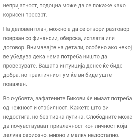
непријатност, подоцна може да се покаже како
корисен пресврт.
На деловен план, можно е да се отвори разговор
поврзан со финансии, обврска, исплата или
договор. Внимавајте на детали, особено ако некој
ве убедува дека нема потреба ништо да
проверувате. Вашата интуиција денес ќе биде
добра, но практичниот ум ќе ви биде уште
поважен.
Во љубовта, зафатените Бикови ќе имаат потреба
од нежност и стабилност. Кажете што ви
недостига, но без тивка лутина. Слободните може
да почувствуваат привлечност кон личност која
делува сериозно, мирно и малку недостапно.