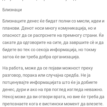
Близнаци
Близнаците денес ќе бидат полни со мисли, идеи и
планови. Денот носи многу комуникација, но и
опасност да се распрснете на премногу страни. Ќе
сакате да одговорите на сите, да завршите сè и да
бидете во тек со секоја информација, но токму
затоа ќе ви треба добра организација.
На работа, може да се појави можност преку
разговор, порака или случајна средба. Не ја
потценувајте информацијата што ќе ја добиете
денес, дури и ако на прв поглед изгледа неважно.
Некој може да ви отвори врата, но вие ќе треба да
препознаете кога е вистински момент да влезете.