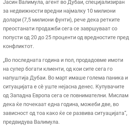
Јасин Валимула, агент во Дубаи, специјализиран
за недвижности вредни најмалку 10 милиони
долари (7,5 милиони фунти), рече дека ретките
преостанати продажби сега се завршуваат со
попусти од 20 до 25 проценти од вредностите пред
конфликтот.
„Во последната година и пол, продадовме имоти
на супер богати клиенти, од кои сите сега го
напуштија Дубаи. Во март имаше голема паника и
ситуацијата е сè уште нејасна денес. Купувачите
од Западна Европа сега се повнимателни. Мислам
дека ќе почекаат една година, можеби две, во
зависност од тоа како ќе се развива ситуацијата“,
предвидува Валимула.