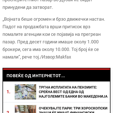
принудени да затворат.
„Војната беше огромен и брзо движечки настан.
Падот на продажбата врши притисок врз
помалите агенции кои се појавија на прегреан
пазар. Пред десет години имаше околу 1.000
брокери, сега има околу 10.000. Тој број ќе се
намали“, рече тој./Извор:Makfax
ПОВЕЌЕ ОД ИНТЕРНЕТОТ...
ТРГНА ИСПЛАТАТА НА ПЕНЗИИТЕ:
1.
СРЕЌНА ВЕСТ ОД ЕДНА ОД
НАЈГОЛЕМИТЕ БАНКИ ВО МАКЕДОНИЈА
ОЧЕКУВАЈТЕ ПАРИ: ТРИ ХОРОСКОПСКИ
2.
ЗНАЦИ ЌЕ ИМААТ ФИНАНСИСКИ