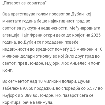
„Пазарот се коригира“
Ова претставува голем пресврт за Дубаи, кој
минатата година беше најактивниот град во
светот за луксузни недвижности. Меѓународната
агенција Најт Френк откри дека до крајот на 2025
година, во Дубаи се продадени повеќе
недвижности во вредност помеѓу 2,5 милиони и 10
милиони долари отколку во кој било друг град во
светот, пред Лондон, Њујорк, Лос Анџелес и Хонг
Конг.
Во сегментот над 10 милиони долари, Дубаи
забележа 9.050 продажби, во споредба со 6.577 во
Њујорк и 3.089 во Лондон. Но, пазарот сега се
коригира, рече Валимула.