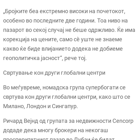
„Бројките беа екстремно високи на почетокот,
особено во последните две години. Тоа ниво на
пазарот во секој случај не беше одржливо. Ќе има
корекција на цените, само сè уште не знаеме
какво ќе биде влијанието додека не добиеме
геополитичка јасност“, рече тој.
Свртување кон други глобални центри
Во меѓувреме, номадска група супербогати се
свртува кон други глобални центри, како што се
Милано, Лондон и Сингапур.
Ричард Вејнд од групата за недвижности Cencorp
додаде дека многу брокери на некогаш
просперитетниот пазар во Дубаи ќе бидат