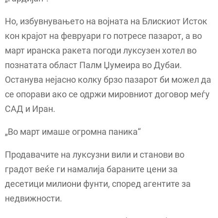
Но, избувнувањето на војната на Блискиот Исток
кон крајот на февруари го потресе пазарот, а во
март иранска ракета погоди луксузен хотел во
познатата област Палм Џумеира во Дубаи.
Останува нејасно колку брзо пазарот би можел да
се опорави ако се одржи мировниот договор меѓу
САД и Иран.
„Во март имаше огромна паника“
Продавачите на луксузни вили и станови во
градот веќе ги намалија бараните цени за
десетици милиони фунти, според агентите за
недвижности.