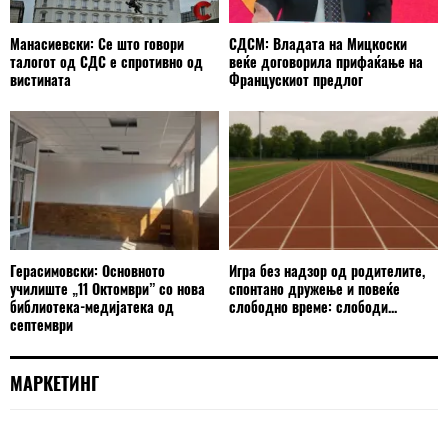
Манасиевски: Се што говори
СДСМ: Владата на Мицкоски
талогот од СДС е спротивно од
веќе договорила прифаќање на
вистината
Францускиот предлог
Герасимовски: Основното
Игра без надзор од родителите,
училиште „11 Октомври” со нова
спонтано дружење и повеќе
библиотека-медијатека од
слободно време: слободи...
септември
МАРКЕТИНГ