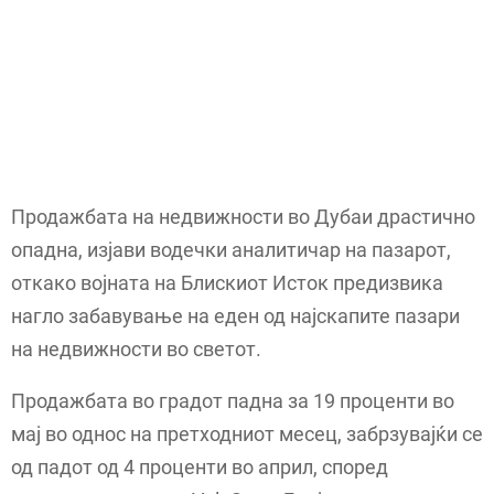
Продажбата на недвижности во Дубаи драстично
опадна, изјави водечки аналитичар на пазарот,
откако војната на Блискиот Исток предизвика
нагло забавување на еден од најскапите пазари
на недвижности во светот.
Продажбата во градот падна за 19 проценти во
мај во однос на претходниот месец, забрзувајќи се
од падот од 4 проценти во април, според