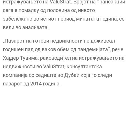
истражувањето на ValuStrat. Бројот на трансакции
сега е помалку од половина од нивото
забележано во истиот период минатата година, се
вели во анализата.
„Пазарот на готови недвижности не доживеал
годишен пад од ваков обем од пандемијата“, рече
Хајдер Туаима, раководител на истражувањето на
недвижности во ValuStrat, консултантска
компанија со седиште во Дубаи која го следи
пазарот од 2014 година.