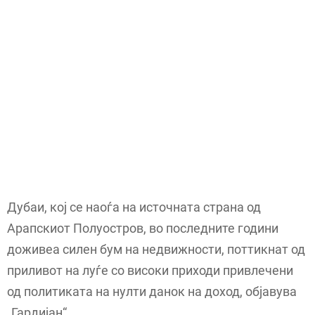
Дубаи, кој се наоѓа на источната страна од
Арапскиот Полуостров, во последните години
доживеа силен бум на недвижности, поттикнат од
приливот на луѓе со високи приходи привлечени
од политиката на нулти данок на доход, објавува
„Гардијан“.