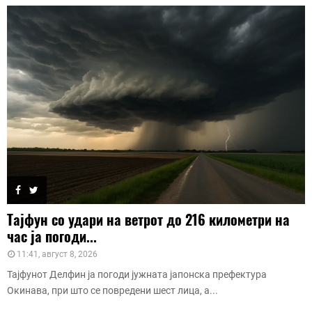
Тајфун со удари на ветрот до 216 километри на
час ја погоди...
11:41, август 8, 2026
Тајфунот Делфин ја погоди јужната јапонска префектура
Окинава, при што се повредени шест лица, а...