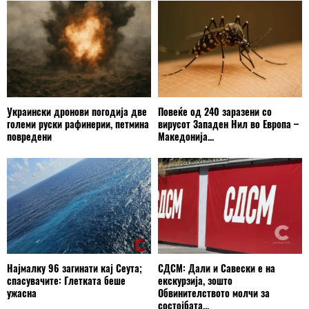
Украински дронови погодија две
Повеќе од 240 заразени со
големи руски рафинерии, петмина
вирусот Западен Нил во Европа –
повредени
Македонија...
Најмалку 96 загинати кај Сеута;
СДСМ: Дали и Савески е на
спасувачите: Глетката беше
екскурзија, зошто
ужасна
Обвинителството молчи за
состојбата...