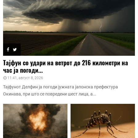
Тајфун со удари на ветрот до 216 километри на
час ја погоди...
11:41, август 8, 2026
Тајфунот Делфин ја погоди јужната јапонска префектура
Окинава, при што се повредени шест лица, а...