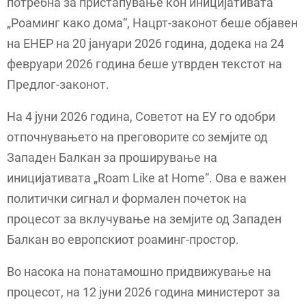
потребна за пристапување кон иницијативата
„Роаминг како дома“, Нацрт-законот беше објавен
на ЕНЕР на 20 јануари 2026 година, додека на 24
февруари 2026 година беше утврден текстот на
Предлог-законот.
На 4 јуни 2026 година, Советот на ЕУ го одобри
отпочнувањето на преговорите со земјите од
Западен Балкан за проширување на
иницијативата „Roam Like at Home“. Ова е важен
политички сигнал и формален почеток на
процесот за вклучување на земјите од Западен
Балкан во европскиот роаминг-простор.
Во насока на понатамошно придвижување на
процесот, на 12 јуни 2026 година министерот за