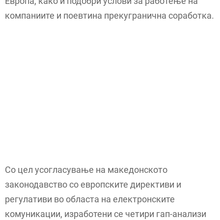
Европа, како и подобри услови за работење на
компаниите и поевтина прекугранична соработка.
Со цел усогласување на македонското
законодавство со европските директиви и
регулативи во областа на електронските
комуникации, изработени се четири гап-анализи