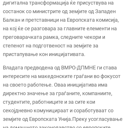
дигитална трансформација ќе присуствува на
состанок со министрите од земјите од Западен
Балкан и претставници на Европската комисија,
на кој ќе се разговара за главните елементи на
преговарачката рамка, следните чекори и
степенот на подготвеност на земјите за
пристапување кон иницијативата.
Владата предводена од ВМРО-ДПМНЕ ги става
интересите на македонските граѓани во фокусот
на своето работење. Оваа иницијатива има
директно значење за граѓаните, компаниите,
студентите, работниците и за сите кои
секојдневно комуницираат и соработуваат со
земјите од Европската Унија.Преку усогласување
на домашното законодавство со европските