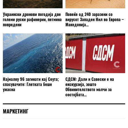
Украински дронови погодија две
Повеќе од 240 заразени со
големи руски рафинерии, петмина
вирусот Западен Нил во Европа –
повредени
Македонија...
Најмалку 96 загинати кај Сеута;
СДСМ: Дали и Савески е на
спасувачите: Глетката беше
екскурзија, зошто
ужасна
Обвинителството молчи за
состојбата...
МАРКЕТИНГ