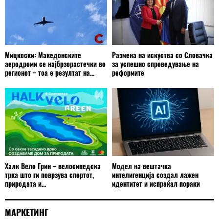
Мицкоски: Македонските
Размена на искуства со Словачка
аеродроми се најбрзорастечки во
за успешно спроведување на
регионот – тоа е резултат на...
реформите
Халк Вело Грин – велосипедска
Модел на вештачка
трка што ги поврзува спортот,
интелигенција создал лажен
природата и...
идентитет и испраќал пораки
МАРКЕТИНГ