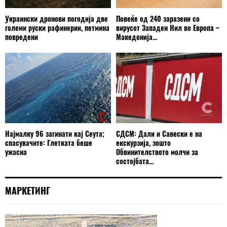
Украински дронови погодија две
Повеќе од 240 заразени со
големи руски рафинерии, петмина
вирусот Западен Нил во Европа –
повредени
Македонија...
Најмалку 96 загинати кај Сеута;
СДСМ: Дали и Савески е на
спасувачите: Глетката беше
екскурзија, зошто
ужасна
Обвинителството молчи за
состојбата...
МАРКЕТИНГ