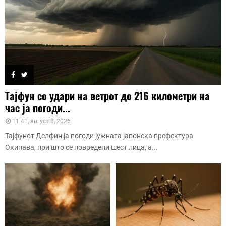
Тајфун со удари на ветрот до 216 километри на
час ја погоди...
11:41, август 8, 2026
Тајфунот Делфин ја погоди јужната јапонска префектура
Окинава, при што се повредени шест лица, а...