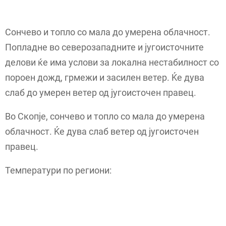
Сончево и топло со мала до умерена облачност.
Попладне во северозападните и југоисточните
делови ќе има услови за локална нестабилност со
пороен дожд, грмежи и засилен ветер. Ќе дува
слаб до умерен ветер од југоисточен правец.
Во Скопје, сончево и топло со мала до умерена
облачност. Ќе дува слаб ветер од југоисточен
правец.
Температури по региони: