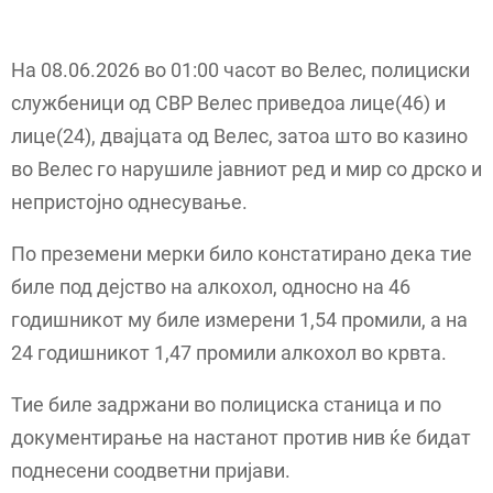
На 08.06.2026 во 01:00 часот во Велес, полициски
службеници од СВР Велес приведоа лице(46) и
лице(24), двајцата од Велес, затоа што во казино
во Велес го нарушиле јавниот ред и мир со дрско и
непристојно однесување.
По преземени мерки било констатирано дека тие
биле под дејство на алкохол, односно на 46
годишникот му биле измерени 1,54 промили, а на
24 годишникот 1,47 промили алкохол во крвта.
Тие биле задржани во полициска станица и по
документирање на настанот против нив ќе бидат
поднесени соодветни пријави.