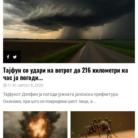
Тајфун со удари на ветрот до 216 километри на
час ја погоди...
11:41, август 8, 2026
Тајфунот Делфин ја погоди јужната јапонска префектура
Окинава, при што се повредени шест лица, а...