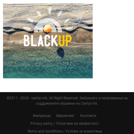
©2011 - 2026 - centar.mk. All Right Reserved. Забрането е превземање на
соддржините објавени на Centar.mk.
Импресум
Маркетинг
Контакти
Privacy policy / Политика на приватност
Terms and conditions / Услови за користење