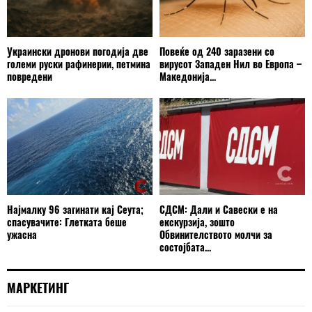
Украински дронови погодија две
Повеќе од 240 заразени со
големи руски рафинерии, петмина
вирусот Западен Нил во Европа –
повредени
Македонија...
Најмалку 96 загинати кај Сеута;
СДСМ: Дали и Савески е на
спасувачите: Глетката беше
екскурзија, зошто
ужасна
Обвинителството молчи за
состојбата...
МАРКЕТИНГ