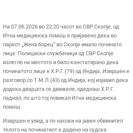
На 07.06.2026 во 22:20 часот во СВР Скопје, од
Итна медицинска помош е пријавено дека во
паркот „Жена борец“ во Скопје имало починато
лице. Полициски службеници од СВР Скопје
излегле на местото и било констатирано дека
починатото лице е Х.Р.Г.(79) од Индија. Извршен е
разговор со Т.М.Л.(43) од Индија, кој изјавил дека
додека двајцата се движеле, одеднаш Х.Р.Г.
паднал, по што тој повикал Итна медицинска
помош.
Извршен е увид, а по насоки на јавен обвинител
телото на починатиот е дадено на судска