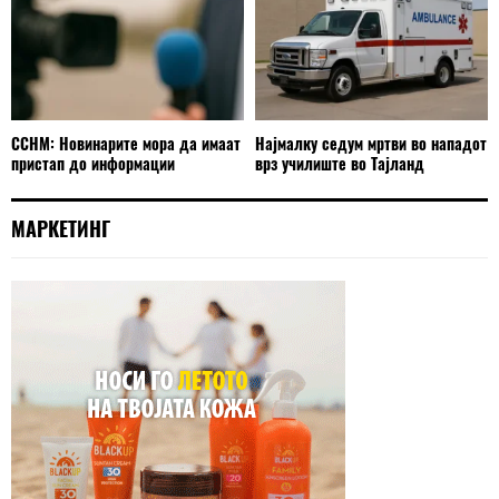
ССНМ: Новинарите мора да имаат
Најмалку седум мртви во нападот
пристап до информации
врз училиште во Тајланд
МАРКЕТИНГ