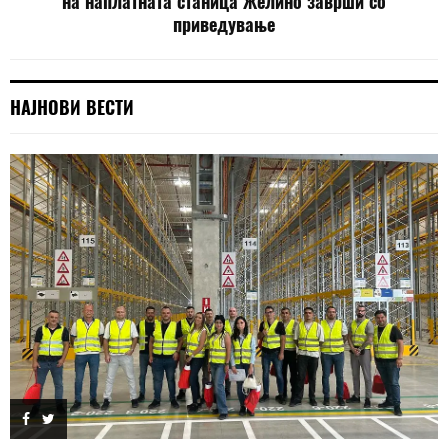
на наплатната станица Желино заврши со
приведување
НАЈНОВИ ВЕСТИ