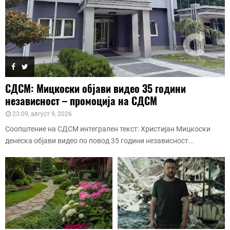
СДСМ: Мицкоски објави видео 35 години
независност – промоција на СДСМ
23:09, август 9, 2026
Соопштение на СДСМ интегрален текст: Христијан Мицкоски
денеска објави видео по повод 35 години независност...