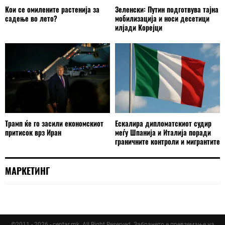
Кои се омилените растенија за
Зеленски: Путин подготвува тајна
садење во лето?
мобилизација и носи десетици
илјади Корејци
Трамп ќе го засили економскиот
Ескалира дипломатскиот судир
притисок врз Иран
меѓу Шпанија и Италија поради
граничните контроли и мигрантите
МАРКЕТИНГ
©2011 - 2026 - centar.mk. All Right Reserved. Забрането е превземање на