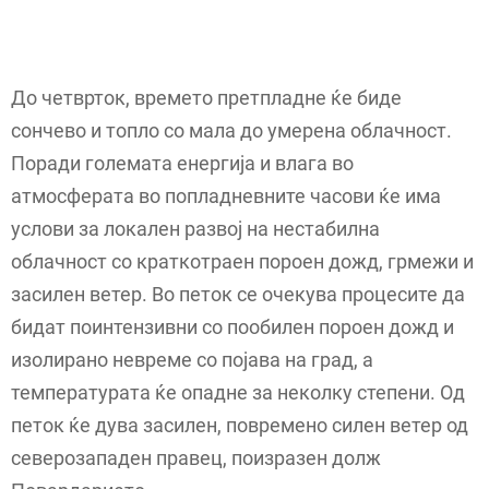
До четврток, времето претпладне ќе биде
сончево и топло со мала до умерена облачност.
Поради големата енергија и влага во
атмосферата во попладневните часови ќе има
услови за локален развој на нестабилна
облачност со краткотраен пороен дожд, грмежи и
засилен ветер. Во петок се очекува процесите да
бидат поинтензивни со пообилен пороен дожд и
изолирано невреме со појава на град, а
температурата ќе опадне за неколку степени. Од
петок ќе дува засилен, повремено силен ветер од
северозападен правец, поизразен долж