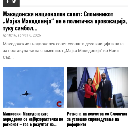
Македонски национален совет: Споменикот
„Мајка Македонија“ не е политичка провокација,
туку симбол...
18:16, август 6, 2026
Македонскиот национален совет соопшти дека иницијативата
за поставување на споменикот „Мајка Македонија“ во Нови
Сад...
Мицкоски: Македонските
Размена на искуства со Словачка
аеродроми се најбрзорастечки во
за успешно спроведување на
регионот – тоа е резултат на...
реформите