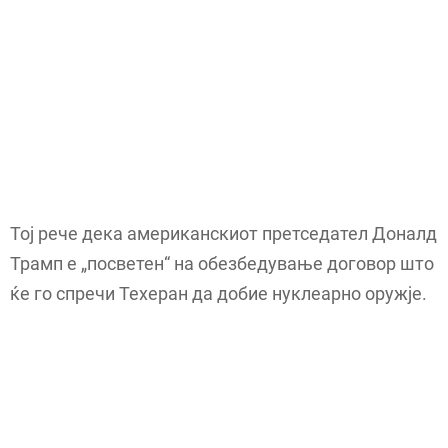
Тој рече дека американскиот претседател Доналд
Трамп е „посветен“ на обезбедување договор што
ќе го спречи Техеран да добие нуклеарно оружје.