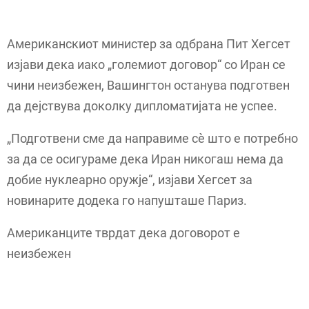
Американскиот министер за одбрана Пит Хегсет
изјави дека иако „големиот договор“ со Иран се
чини неизбежен, Вашингтон останува подготвен
да дејствува доколку дипломатијата не успее.
„Подготвени сме да направиме сè што е потребно
за да се осигураме дека Иран никогаш нема да
добие нуклеарно оружје“, изјави Хегсет за
новинарите додека го напушташе Париз.
Американците тврдат дека договорот е
неизбежен