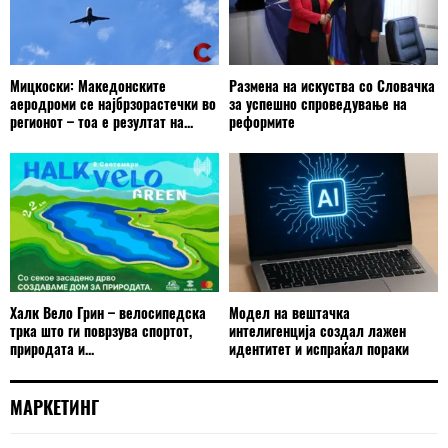
Мицкоски: Македонските
Размена на искуства со Словачка
аеродроми се најбрзорастечки во
за успешно спроведување на
регионот – тоа е резултат на...
реформите
Халк Вело Грин – велосипедска
Модел на вештачка
трка што ги поврзува спортот,
интелигенција создал лажен
природата и...
идентитет и испраќал пораки
МАРКЕТИНГ