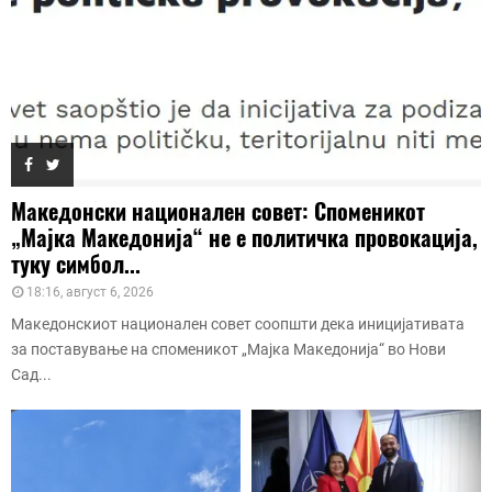
Македонски национален совет: Споменикот
„Мајка Македонија“ не е политичка провокација,
туку симбол...
18:16, август 6, 2026
Македонскиот национален совет соопшти дека иницијативата
за поставување на споменикот „Мајка Македонија“ во Нови
Сад...