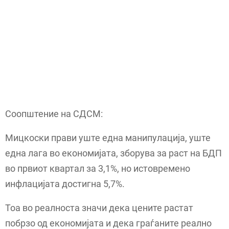
Соопштение на СДСМ:
Мицкоски прави уште една манипулација, уште
една лага во економијата, зборува за раст на БДП
во првиот квартал за 3,1%, но истовремено
инфлацијата достигна 5,7%.
Тоа во реалноста значи дека цените растат
побрзо од економијата и дека граѓаните реално