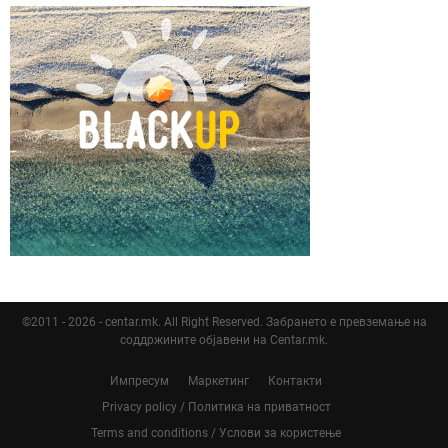
©2011 - 2026 - centar.mk. All Right Reserved. Забрането е превземање на
соддржините објавени на Centar.mk.
Импресум
Маркетинг
Контакти
Privacy policy / Политика на приватност
Terms and conditions / Услови за користење