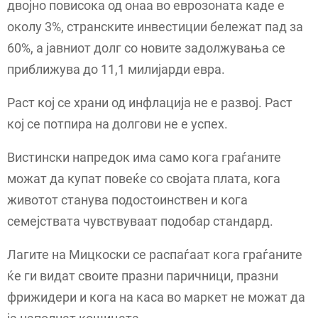
двојно повисока од онаа во еврозоната каде е
околу 3%, странските инвестиции бележат пад за
60%, а јавниот долг со новите задолжувања се
приближува до 11,1 милијарди евра.
Раст кој се храни од инфлација не е развој. Раст
кој се потпира на долгови не е успех.
Вистински напредок има само кога граѓаните
можат да купат повеќе со својата плата, кога
животот станува подостоинствен и кога
семејствата чувствуваат подобар стандард.
Лагите на Мицкоски се распаѓаат кога граѓаните
ќе ги видат своите празни паричници, празни
фрижидери и кога на каса во маркет не можат да