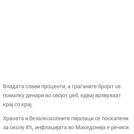
Владата слави проценти, а граѓаните бројат се
помалку денари во својот џеб, едвај врзвуваат
крај со крај.
Храната и безалкохолните пијалаци се поскапени
за околу 8%, инфлацијата во Македонија е речиси