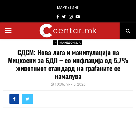
МАРКЕТИНГ
Facebook
Twitter
Instagram
Youtube
PRIMARY
-
МАКЕДОНИЈА
MENU
СДСМ: Нова лага и манипулација на
Мицкоски за БДП – со инфлација од 5,7%
животниот стандард на граѓаните се
намалува
10:36, јуни 5, 2026