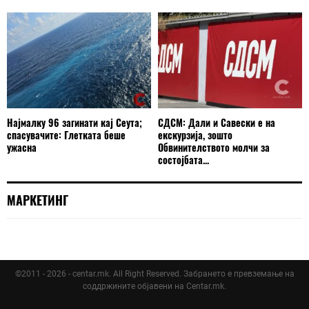
Најмалку 96 загинати кај Сеута;
СДСМ: Дали и Савески е на
спасувачите: Глетката беше
екскурзија, зошто
ужасна
Обвинителството молчи за
состојбата...
МАРКЕТИНГ
©2011 - 2026 - centar.mk. All Right Reserved. Забрането е превземање на
соддржините објавени на Centar.mk.