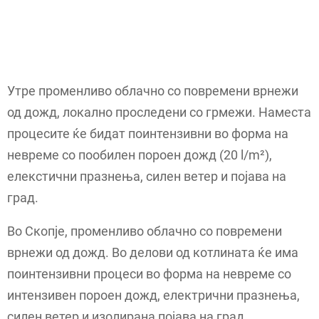
Утре променливо облачно со повремени врнежи
од дожд, локално проследени со грмежи. Наместа
процесите ќе бидат поинтензивни во форма на
невреме со пообилен пороен дожд (20 l/m²),
елекстични празнења, силен ветер и појава на
град.
Во Скопје, променливо облачно со повремени
врнежи од дожд. Во делови од котлината ќе има
поинтензивни процеси во форма на невреме со
интензивен пороен дожд, електрични празнења,
силен ветер и изолирана појава на град.