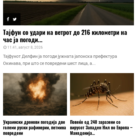
Тајфун со удари на ветрот до 216 километри на
час ја погоди...
11:41, август 8, 2026
Тајфунот Делфин ја погоди јужната јапонска префектура
Окинава, при што се повредени шест лица, а...
Украински дронови погодија две
Повеќе од 240 заразени со
големи руски рафинерии, петмина
вирусот Западен Нил во Европа –
повредени
Македонија...