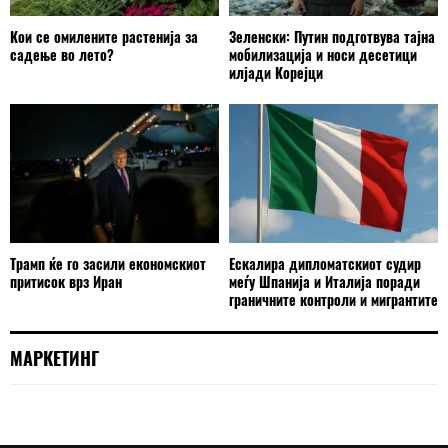
Кои се омилените растенија за
Зеленски: Путин подготвува тајна
садење во лето?
мобилизација и носи десетици
илјади Корејци
Трамп ќе го засили економскиот
Ескалира дипломатскиот судир
притисок врз Иран
меѓу Шпанија и Италија поради
граничните контроли и мигрантите
МАРКЕТИНГ