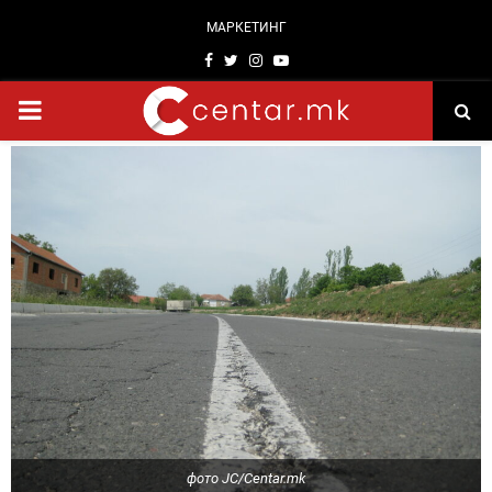
МАРКЕТИНГ
Facebook
Twitter
Instagram
Youtube
PRIMARY
MENU
фото ЈС/Centar.mk