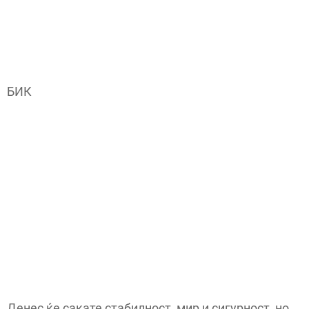
БИК
Денес ќе сакате стабилност, мир и сигурност, но