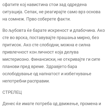
сфатите кој навистина стои зад одредена
ситуација. Сепак, не реагирајте само врз основа
на сомнеж. Прво соберете факти.
Во љубовта ќе барате искреност и длабочина. Ако
сте во врска, поставувајте прашања мирно, без
притисок. Ако сте слободни, можна е силна
привлечност кон личност која делува
мистериозно. Финансиски, не откривајте ги сите
планови пред време. Здравјето бара
ослободување од напнатост и избегнување
непотребни расправии.
СТРЕЛЕЦ
Денес ќе имате потреба од движење, промена и