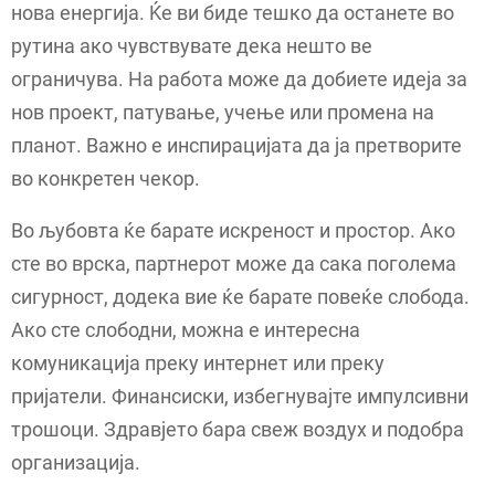
нова енергија. Ќе ви биде тешко да останете во
рутина ако чувствувате дека нешто ве
ограничува. На работа може да добиете идеја за
нов проект, патување, учење или промена на
планот. Важно е инспирацијата да ја претворите
во конкретен чекор.
Во љубовта ќе барате искреност и простор. Ако
сте во врска, партнерот може да сака поголема
сигурност, додека вие ќе барате повеќе слобода.
Ако сте слободни, можна е интересна
комуникација преку интернет или преку
пријатели. Финансиски, избегнувајте импулсивни
трошоци. Здравјето бара свеж воздух и подобра
организација.