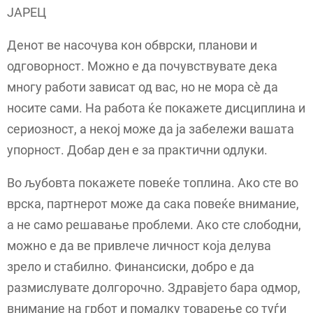
ЈАРЕЦ
Денот ве насочува кон обврски, планови и
одговорност. Можно е да почувствувате дека
многу работи зависат од вас, но не мора сè да
носите сами. На работа ќе покажете дисциплина и
сериозност, а некој може да ја забележи вашата
упорност. Добар ден е за практични одлуки.
Во љубовта покажете повеќе топлина. Ако сте во
врска, партнерот може да сака повеќе внимание,
а не само решавање проблеми. Ако сте слободни,
можно е да ве привлече личност која делува
зрело и стабилно. Финансиски, добро е да
размислувате долгорочно. Здравјето бара одмор,
внимание на грбот и помалку товарење со туѓи