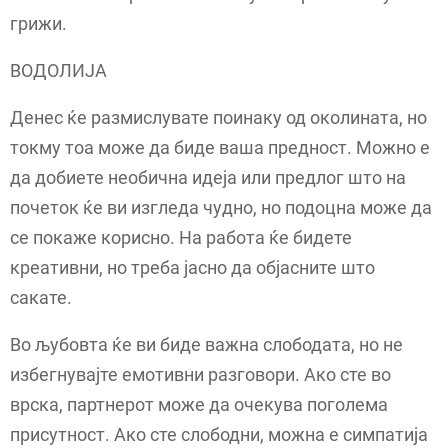
грижи.
ВОДОЛИЈА
Денес ќе размислувате поинаку од околината, но
токму тоа може да биде ваша предност. Можно е
да добиете необична идеја или предлог што на
почеток ќе ви изгледа чудно, но подоцна може да
се покаже корисно. На работа ќе бидете
креативни, но треба јасно да објасните што
сакате.
Во љубовта ќе ви биде важна слободата, но не
избегнувајте емотивни разговори. Ако сте во
врска, партнерот може да очекува поголема
присутност. Ако сте слободни, можна е симпатија