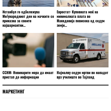
Истанбул го одбележува
Евростат: Куповната моќ на
Меѓународниот ден на мачките со
минималната плата во
приказна за своите
Македонија повисока од седум
најшармантни...
земји...
ССНМ: Новинарите мора да имаат
Најмалку седум мртви во нападот
пристап до информации
врз училиште во Тајланд
МАРКЕТИНГ