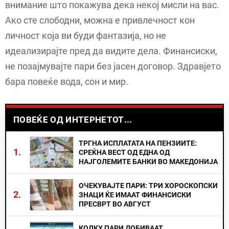
внимание што покажува дека некој мисли на вас.
Ако сте слободни, можна е привлечност кон
личност која ви буди фантазија, но не
идеализирајте пред да видите дела. Финансиски,
не позајмувајте пари без јасен договор. Здравјето
бара повеќе вода, сон и мир.
ПОВЕЌЕ ОД ИНТЕРНЕТОТ...
ТРГНА ИСПЛАТАТА НА ПЕНЗИИТЕ:
1.
СРЕЌНА ВЕСТ ОД ЕДНА ОД
НАЈГОЛЕМИТЕ БАНКИ ВО МАКЕДОНИЈА
ОЧЕКУВАЈТЕ ПАРИ: ТРИ ХОРОСКОПСКИ
2.
ЗНАЦИ ЌЕ ИМААТ ФИНАНСИСКИ
ПРЕСВРТ ВО АВГУСТ
КОЛКУ ПАРИ ДОБИВААТ