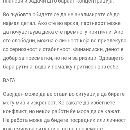
планови и задачи што бараат концентрација.
Во љубовта обидете се да не анализирате сè до
најмал детал. Ако сте во врска, партнерот може
да почувствува дека сте премногу критични. Ако
сте слободни, можна е личност која ве привлекува
со сериозност и стабилност. Финансиски, денот е
добар за пресметки, но не и за ризици. Здравјето
бара рутина, вода и помалку притисок врз себе.
ВАГА
Овој ден може да ве стави во ситуација да бирате
меѓу мир и искреност. Ќе сакате да избегнете
конфликт, но некои работи ќе мора да се кажат.
На работа може да бидете посредник или личност
која смирува ситуација, но не преземајте