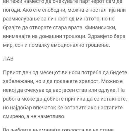
ви тежи наместо да очекувате партнерот сам да
погоди. Ако сте слободни, можна е носталгија или
размислување за личност од минатото, но не
брзајте да отворате стара врата. Финансиски,
внимавајте на домашни трошоци. Здравјето бара
мир, сон и помалку емоционално трошење.
ЛАВ
Првиот ден од месецот ви носи потреба да бидете
забележани, но и да покажете зрелост. Можно е
некој да очекува од вас јасен став или одлука. На
работа може да добиете прилика да се истакнете,
но најдобар впечаток ќе оставите ако настапите
смирено, а не наметливо.
Во љубовта внимавајте гордоста да не стане