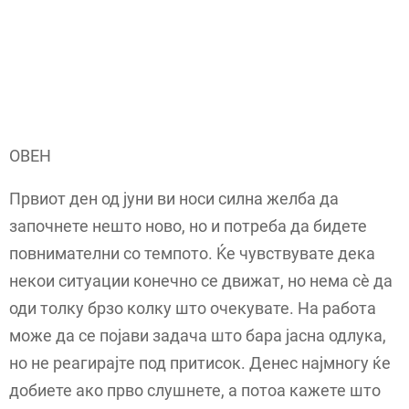
ОВЕН
Првиот ден од јуни ви носи силна желба да
започнете нешто ново, но и потреба да бидете
повнимателни со темпото. Ќе чувствувате дека
некои ситуации конечно се движат, но нема сè да
оди толку брзо колку што очекувате. На работа
може да се појави задача што бара јасна одлука,
но не реагирајте под притисок. Денес најмногу ќе
добиете ако прво слушнете, а потоа кажете што