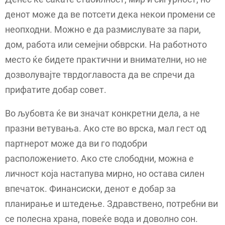
денот може да ве потсети дека некои промени се
неопходни. Можно е да размислувате за пари,
дом, работа или семејни обврски. На работното
место ќе бидете практични и внимателни, но не
дозволувајте тврдоглавоста да ве спречи да
прифатите добар совет.
Во љубовта ќе ви значат конкретни дела, а не
празни ветувања. Ако сте во врска, мал гест од
партнерот може да ви го подобри
расположението. Ако сте слободни, можна е
личност која настапува мирно, но остава силен
впечаток. Финансиски, денот е добар за
планирање и штедење. Здравствено, потребни ви
се полесна храна, повеќе вода и доволно сон.