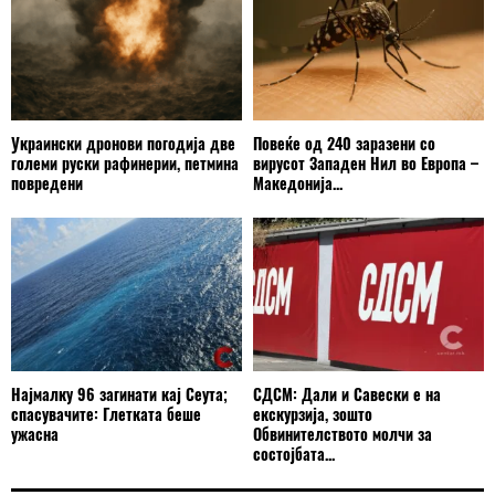
Украински дронови погодија две
Повеќе од 240 заразени со
големи руски рафинерии, петмина
вирусот Западен Нил во Европа –
повредени
Македонија...
Најмалку 96 загинати кај Сеута;
СДСМ: Дали и Савески е на
спасувачите: Глетката беше
екскурзија, зошто
ужасна
Обвинителството молчи за
состојбата...