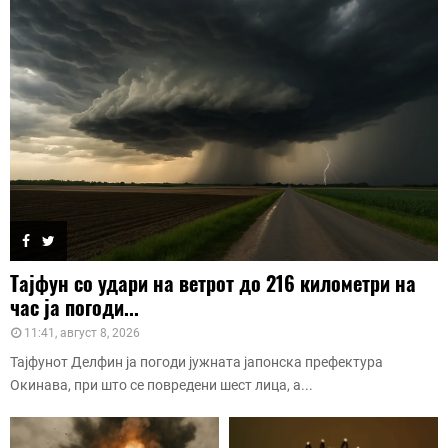
Тајфун со удари на ветрот до 216 километри на
час ја погоди...
11:41, август 8, 2026
Тајфунот Делфин ја погоди јужната јапонска префектура
Окинава, при што се повредени шест лица, а...