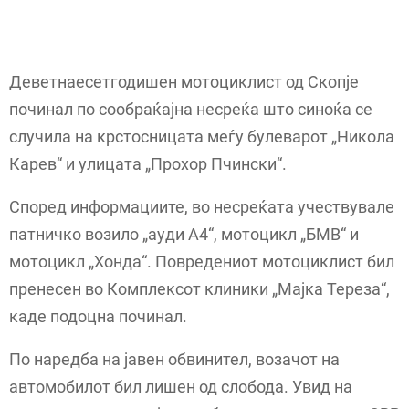
Деветнаесетгодишен мотоциклист од Скопје
починал по сообраќајна несреќа што синоќа се
случила на крстосницата меѓу булеварот „Никола
Карев“ и улицата „Прохор Пчински“.
Според информациите, во несреќата учествувале
патничко возило „ауди А4“, мотоцикл „БМВ“ и
мотоцикл „Хонда“. Повредениот мотоциклист бил
пренесен во Комплексот клиники „Мајка Тереза“,
каде подоцна починал.
По наредба на јавен обвинител, возачот на
автомобилот бил лишен од слобода. Увид на