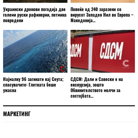
Украински дронови погодија две
Повеќе од 240 заразени со
големи руски рафинерии, петмина
вирусот Западен Нил во Европа –
повредени
Македонија...
Најмалку 96 загинати кај Сеута;
СДСМ: Дали и Савески е на
спасувачите: Глетката беше
екскурзија, зошто
ужасна
Обвинителството молчи за
состојбата...
МАРКЕТИНГ