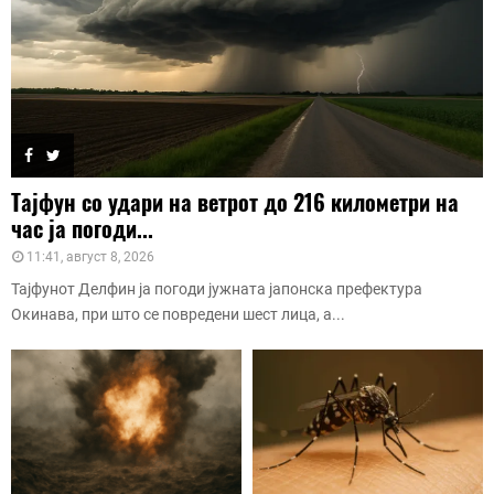
Тајфун со удари на ветрот до 216 километри на
час ја погоди...
11:41, август 8, 2026
Тајфунот Делфин ја погоди јужната јапонска префектура
Окинава, при што се повредени шест лица, а...