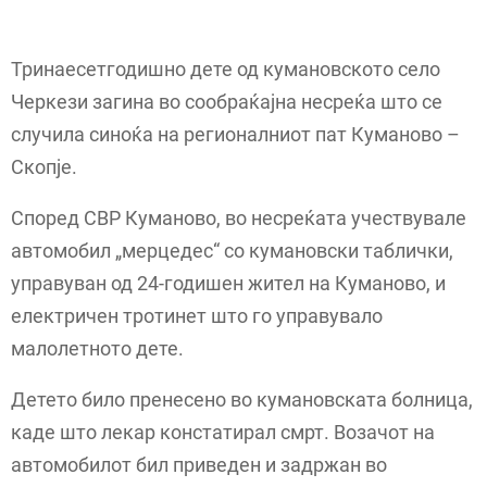
Тринаесетгодишно дете од кумановското село
Черкези загина во сообраќајна несреќа што се
случила синоќа на регионалниот пат Куманово –
Скопје.
Според СВР Куманово, во несреќата учествувале
автомобил „мерцедес“ со кумановски таблички,
управуван од 24-годишен жител на Куманово, и
електричен тротинет што го управувало
малолетното дете.
Детето било пренесено во кумановската болница,
каде што лекар констатирал смрт. Возачот на
автомобилот бил приведен и задржан во