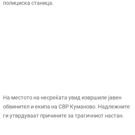
полициска станица.
На местото на несреќата увид извршиле јавен
обвинител и екипа на СВР Куманово. Надлежните
ги утврдуваат причините за трагичниот настан.