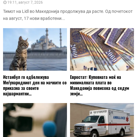
19:11, август 7, 2026
Тимот на Lidl во Македонија продолжува да расте. Од почетокот
на август, 17 нови вработени...
Истанбул го одбележува
Евростат: Куповната моќ на
Меѓународниот ден на мачките со
минималната плата во
приказна за своите
Македонија повисока од седум
најшармантни...
земји...