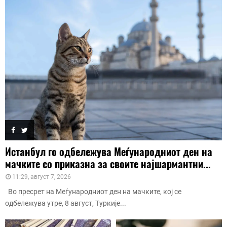
Истанбул го одбележува Меѓународниот ден на
мачките со приказна за своите најшармантни...
11:29, август 7, 2026
Во пресрет на Меѓународниот ден на мачките, кој се
одбележува утре, 8 август, Туркије...