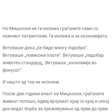
Но Мицкоски не ги излажа граѓаните само со
лажниот патриотизм. Ги излажа и за економијата.
Ветуваше дека „ќе биде многу подобро“.
Ветуваше „повисоки плати“. Ветуваше „подобар
животен стандард„. Ветуваше „економија во
фокусот“.
И ништо од тоа не исполни.
После две години власт на Мицкоски, граѓаните
живеат полошо, едвај врзуваат крај со крај и секој
ден водат борба за преживување од први до први