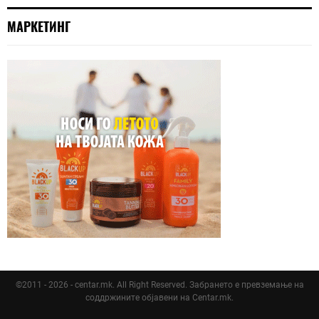
МАРКЕТИНГ
©2011 - 2026 - centar.mk. All Right Reserved. Забрането е превземање на
соддржините објавени на Centar.mk.