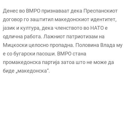
Денес во ВМРО признаваат дека Преспанскиот
договор го заштитил македонскиот идентитет,
јазик и култура, дека членството во НАТО е
одлична работа. Лажниот патриотизам на
Мицкоски целосно пропадна. Половина Влада му
е со бугарски пасоши. ВМРО стана
промакедонска партија затоа што не може да
биде „македонска“.