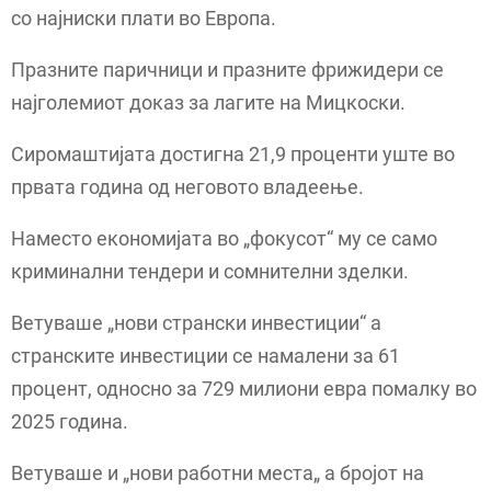
со најниски плати во Европа.
Празните паричници и празните фрижидери се
најголемиот доказ за лагите на Мицкоски.
Сиромаштијата достигна 21,9 проценти уште во
првата година од неговото владеење.
Наместо економијата во „фокусот“ му се само
криминални тендери и сомнителни зделки.
Ветуваше „нови странски инвестиции“ а
странските инвестиции се намалени за 61
процент, односно за 729 милиони евра помалку во
2025 година.
Ветуваше и „нови работни места„ а бројот на