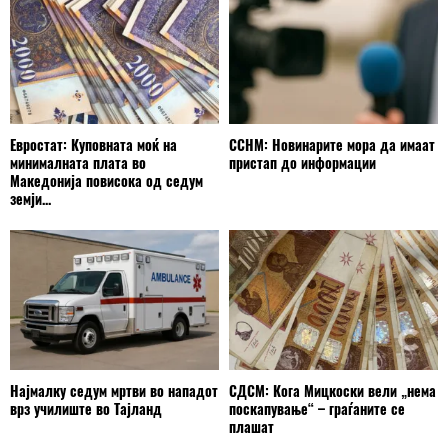
Евростат: Куповната моќ на
ССНМ: Новинарите мора да имаат
минималната плата во
пристап до информации
Македонија повисока од седум
земји...
Најмалку седум мртви во нападот
СДСМ: Кога Мицкоски вели „нема
врз училиште во Тајланд
поскапување“ – граѓаните се
плашат