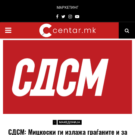
МАРКЕТИНГ
Facebook
Twitter
Instagram
Youtube
PRIMARY
MENU
-
МАКЕДОНИЈА
СДСМ: Мицкоски ги излажа граѓаните и за