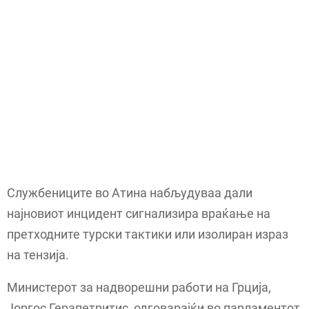
Службениците во Атина набљудуваа дали
најновиот инцидент сигнализира враќање на
претходните турски тактики или изолиран израз
на тензија.
Министерот за надворешни работи на Грција,
Јоргос Герапетритис, одговарајќи во парламентот