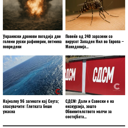
Украински дронови погодија две
Повеќе од 240 заразени со
големи руски рафинерии, петмина
вирусот Западен Нил во Европа –
повредени
Македонија...
Најмалку 96 загинати кај Сеута;
СДСМ: Дали и Савески е на
спасувачите: Глетката беше
екскурзија, зошто
ужасна
Обвинителството молчи за
состојбата...