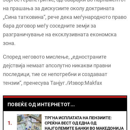
на прашања за дискусиите околу доктрината
„Сина татковина“, рече дека меѓународното право
бара договор меѓу соседните земји за
разграничување на ексклузивната економска
зона.
Според неговото мислење, „едностраните
дејствија немаат апсолутно никакви правни
последици, тие се непотребни и создаваат
тензии“, пренесува Танјуг./Извор:Makfax
ПОВЕЌЕ ОД ИНТЕРНЕТОТ...
ТРГНА ИСПЛАТАТА НА ПЕНЗИИТЕ:
1.
СРЕЌНА ВЕСТ ОД ЕДНА ОД
НАЈГОЛЕМИТЕ БАНКИ ВО МАКЕДОНИЈА