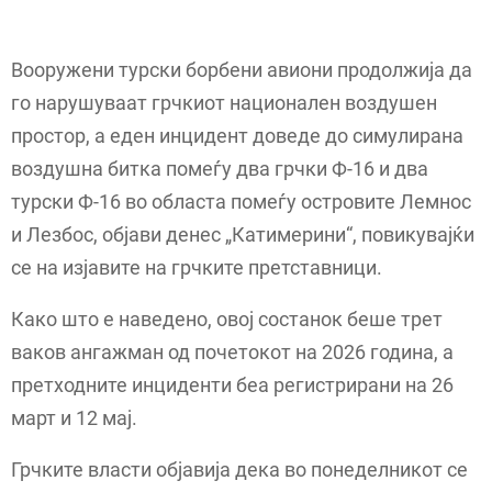
Вооружени турски борбени авиони продолжија да
го нарушуваат грчкиот национален воздушен
простор, а еден инцидент доведе до симулирана
воздушна битка помеѓу два грчки Ф-16 и два
турски Ф-16 во областа помеѓу островите Лемнос
и Лезбос, објави денес „Катимерини“, повикувајќи
се на изјавите на грчките претставници.
Како што е наведено, овој состанок беше трет
ваков ангажман од почетокот на 2026 година, а
претходните инциденти беа регистрирани на 26
март и 12 мај.
Грчките власти објавија дека во понеделникот се