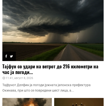
Тајфун со удари на ветрот до 216 километри на
час ја погоди...
11:41, август 8, 2026
Тајфунот Делфин ја погоди јужната јапонска префектура
Окинава, при што се повредени шест лица, а...