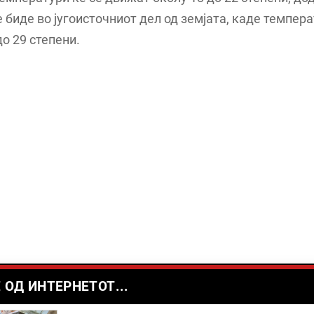
е биде во југоисточниот дел од земјата, каде темпер
до 29 степени.
 ОД ИНТЕРНЕТОТ...