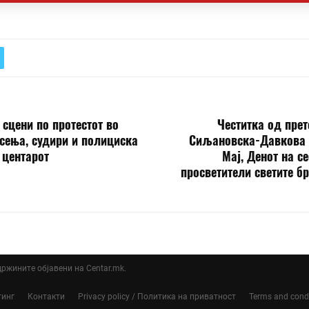
сцени по протестот во
Честитка од пре
сења, судири и полициска
Сиљановска-Давкова 
 центарот
Мај, Денот на с
просветители светите б
ддржините објавени на Centar.mk.
тинг
Контакти
Privacy policy / Политика на приватност
Terms and cond