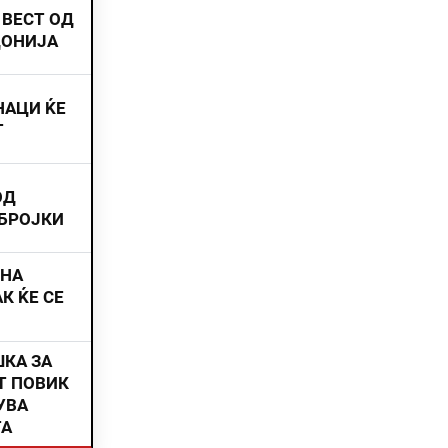
 ВЕСТ ОД
ДОНИЈА
НАЦИ ЌЕ
Т
ОД
 БРОЈКИ
ИНА
К ЌЕ СЕ
ШКА ЗА
Т ПОВИК
УВА
ТА