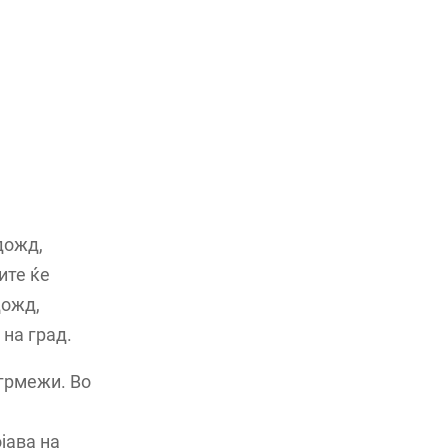
дожд,
ите ќе
дожд,
 на град.
 грмежи. Во
јава на