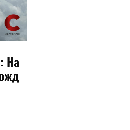
: На
дожд