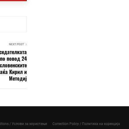
NEXT POST
тседателката
по повод 24
есловенските
раќа Кирил и
Методиј
itions / Услови за користење
Correction Policy / Политика на корекција