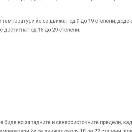
 температури ќе се движат од 9 до 19 степени, доде
е достигнат од 18 до 29 степени.
е биде во западните и североисточните предели, ка
емператури ќе се движат околу 18 до 22 степени, до