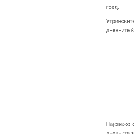
град.
Утринските
дневните ќ
Најсвежо ќ
дневните т