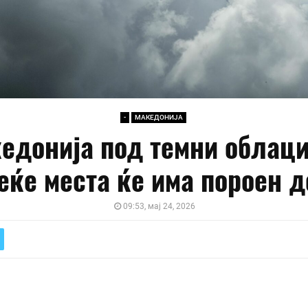
-
МАКЕДОНИЈА
едонија под темни облаци
еќе места ќе има пороен 
09:53, мај 24, 2026