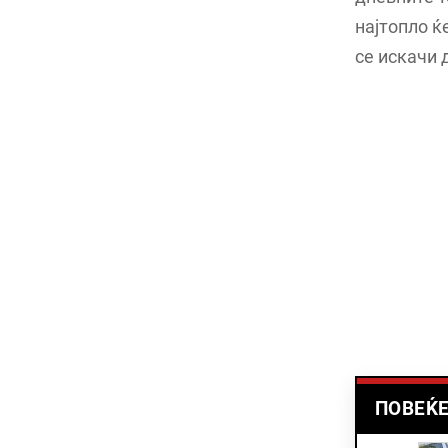
најтопло ќ
се искачи 
ПОВЕЌЕ