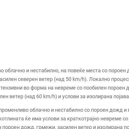
 облачно и нестабилно, на повеќе места со пороен 
асилен северен ветер (над 50 km/h). Локално процес
тензивни во форма на невреме со пообилен пороен 
лен ветер (над 60 km/h) и услови за изолирана појава
 променливо облачно и нестабилно со пороен дожд и
котлината ќе има услови за краткотрајно невреме со
 пороен дожд, грмежи, засилен ветер и изолирана по