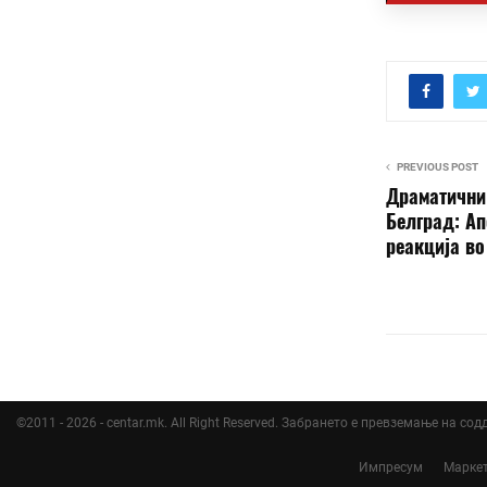
PREVIOUS POST
Драматични 
Белград: Ап
реакција во
©2011 - 2026 - centar.mk. All Right Reserved. Забрането е превземање на со
Импресум
Марке