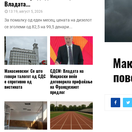
Владата...
13:19, август 5, 2026
За помалку од еден месец, цената на дизелот
се зголеми од 82,5 на 99,5 денари...
Мак
Манасиевски: Се што
СДСМ: Владата на
пов
говори талогот од СДС
Мицкоски веќе
е спротивно од
договорила прифаќање
вистината
на Францускиот
предлог