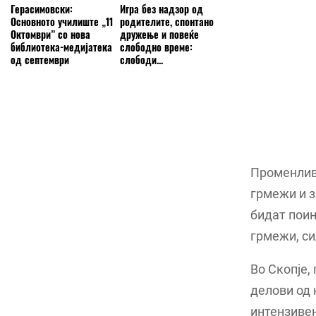
Герасимовски:
Игра без надзор од
Основното училиште „11
родителите, спонтано
Октомври” со нова
дружење и повеќе
библиотека-медијатека
слободно време:
од септември
слободи...
Променливо
грмежи и з
бидат поин
грмежи, си
Во Скопје,
делови од 
интензивен