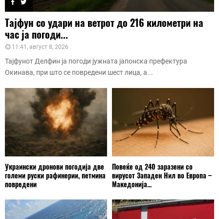
Тајфун со удари на ветрот до 216 километри на
час ја погоди...
11:41, август 8, 2026
Тајфунот Делфин ја погоди јужната јапонска префектура
Окинава, при што се повредени шест лица, а...
Украински дронови погодија две
Повеќе од 240 заразени со
големи руски рафинерии, петмина
вирусот Западен Нил во Европа –
повредени
Македонија...