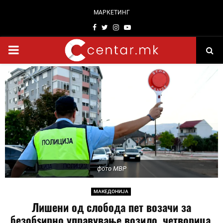
МАРКЕТИНГ
Facebook
Twitter
Instagram
Youtube
PRIMARY
MENU
фото МВР
МАКЕДОНИЈА
Лишени од слобода пет возачи за
безобѕирно управување возило, четворица,