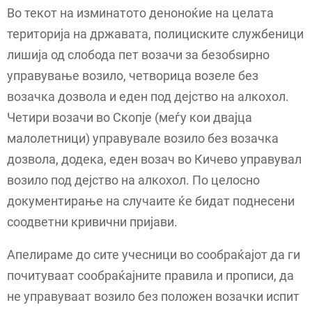
Во текот на изминатото деноноќие на целата
територија на државата, полициските службеници
лишија од слобода пет возачи за безобѕирно
управување возило, четворица возеле без
возачка дозвола и еден под дејство на алкохол.
Четири возачи во Скопје (меѓу кои двајца
малолетници) управувале возило без возачка
дозвола, додека, еден возач во Кичево управувал
возило под дејство на алкохол. По целосно
документирање на случаите ќе бидат поднесени
соодветни кривични пријави.
Апелираме до сите учесници во сообраќајот да ги
почитуваат сообраќајните правила и прописи, да
не управуваат возило без положен возачки испит