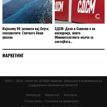
Најмалку 96 загинати кај Сеута;
СДСМ: Дали и Савески е на
спасувачите: Глетката беше
екскурзија, зошто
ужасна
Обвинителството молчи за
состојбата...
МАРКЕТИНГ
©2011 - 2026 - centar.mk. All Right Reserved. Забрането е превземање на
соддржините објавени на Centar.mk.
Импресум
Маркетинг
Контакти
Privacy policy / Политика на приватност