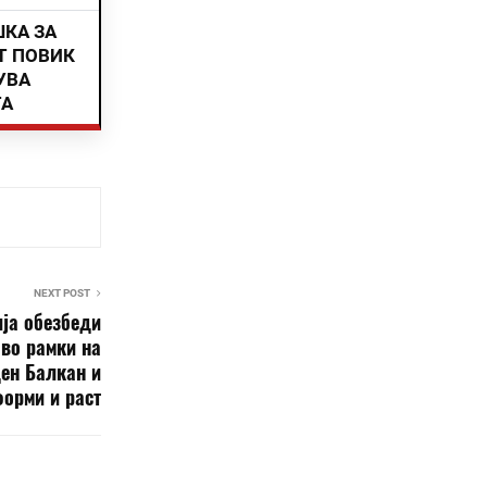
ШКА ЗА
Т ПОВИК
УВА
ТА
NEXT POST
ја обезбеди
 во рамки на
ден Балкан и
форми и раст