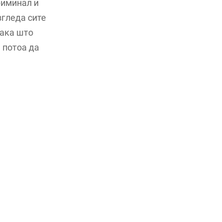
риминал и
згледа сите
Така што
 потоа да