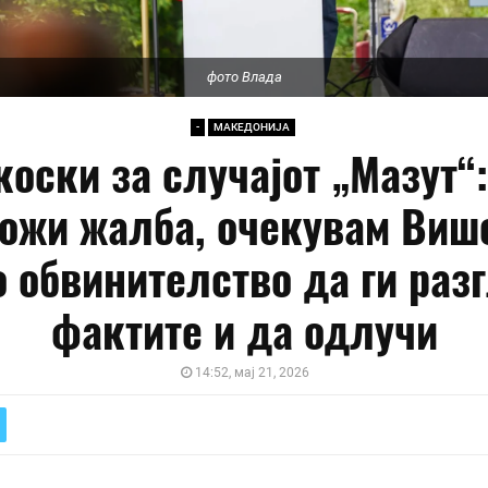
фото Влада
-
МАКЕДОНИЈА
оски за случајот „Мазут“
ожи жалба, очекувам Виш
о обвинителство да ги раз
фактите и да одлучи
14:52, мај 21, 2026