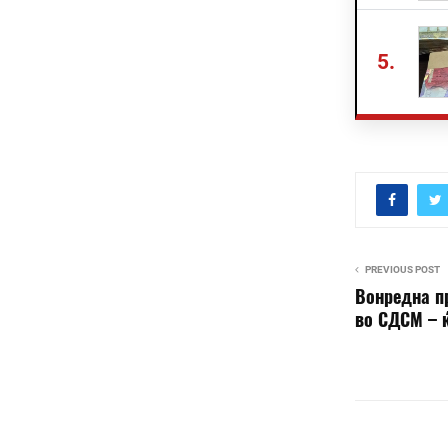
5.
PREVIOUS POST
Вонредна п
во СДСМ – 