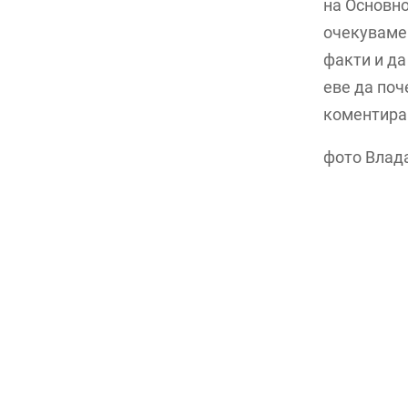
на Основно
очекуваме 
факти и да
еве да поч
коментира
фото Влад