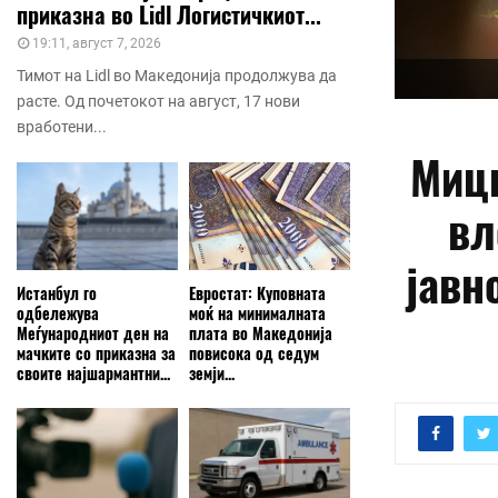
приказна во Lidl Логистичкиот...
19:11, август 7, 2026
Тимот на Lidl во Македонија продолжува да
расте. Од почетокот на август, 17 нови
вработени...
Мицк
вл
јавн
Истанбул го
Евростат: Куповната
одбележува
моќ на минималната
Меѓународниот ден на
плата во Македонија
мачките со приказна за
повисока од седум
своите најшармантни...
земји...