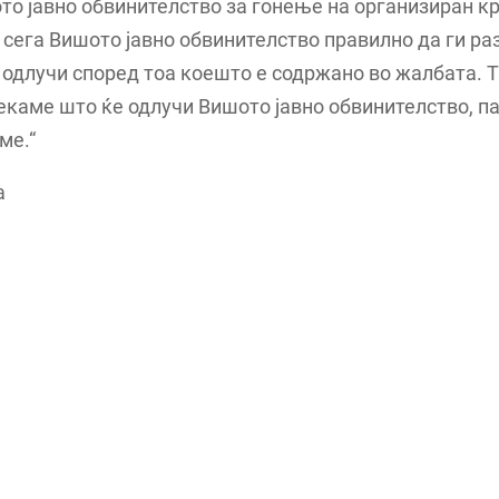
то јавно обвинителство за гонење на организиран к
сега Вишото јавно обвинителство правилно да ги ра
 одлучи според тоа коешто е содржано во жалбата. 
екаме што ќе одлучи Вишото јавно обвинителство, па
ме.“
а