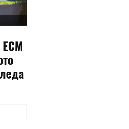
: ЕСМ
ото
гледа