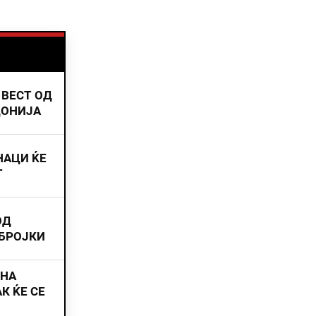
 ВЕСТ ОД
ДОНИЈА
НАЦИ ЌЕ
Т
ОД
 БРОЈКИ
ИНА
К ЌЕ СЕ