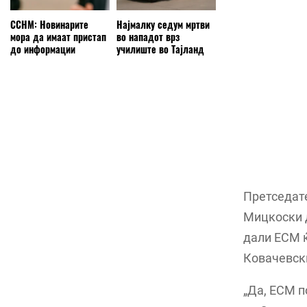
ССНМ: Новинарите
Најмалку седум мртви
мора да имаат пристап
во нападот врз
до информации
училиште во Тајланд
Претседате
Мицкоски д
дали ЕСМ ќ
Ковачевски
„Да, ЕСМ 