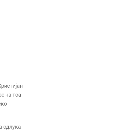
Христијан
с на тоа
ско
а одлука