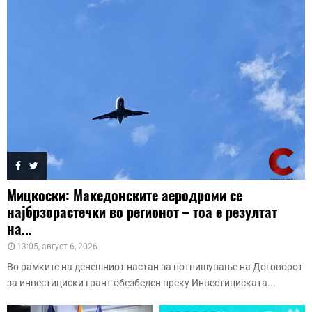
Мицкоски: Македонските аеродроми се
најбрзорастечки во регионот – тоа е резултат
на...
13:05, август 6, 2026
Во рамките на денешниот настан за потпишување на Договорот
за инвестициски грант обезбеден преку Инвестициската...