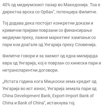
40% од медиумскиот пазар во Македонија. Тоа е
директна врска со Орбан“, потенцира Филипче.
Тој додава дека постојат конкретни докази и
кривични пријави поврзани со финансирање
медиуми преку, лажни маркетинг кампањи со
пари кои доаѓале од Унгарија преку Словенија.
Филипче говори и за заемот од една милијарда
евра од Унгарија, кој е поврзан со кинески пари и
нетранспарентни договори.
„Истата година кога Мицкоски зема кредит од
Унгарија во ист износ, Унгарија земала пари од
China Development Bank, Export-Import Bank of
China и Bank of China“, истакнува тој.