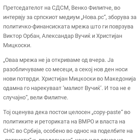
Претседателот на СДСМ, Венко Филипче, во
интервју за српскиот медиум „Нова.рс“, зборува за
политичко-финансиската мрежа што ги поврзува
Виктор Орбан, Александар Вучиќ и Христијан
Мицкоски.
„Оваа мрежа не ја откриваме од вчера. Ја
разобличуваме со месеци, а секој нов ден носи
нови потврди. Христијан Мицкоски во Македонија
одамна го нарекуваат ‘малиот Вучиќ’. И тоа не е
случајно“, вели Филипче.
Тој оценува дека постои целосен „copy-paste“ во
политиките и реториката на ВМРО и власта на
СНС во Србија, особено во однос на поделбите на