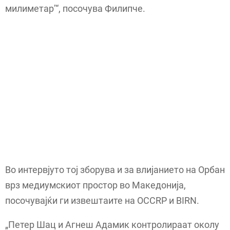
милиметар’“, посочува Филипче.
Во интервјуто тој зборува и за влијанието на Орбан
врз медиумскиот простор во Македонија,
посочувајќи ги извештаите на OCCRP и BIRN.
„Петер Шац и Агнеш Адамик контролираат околу