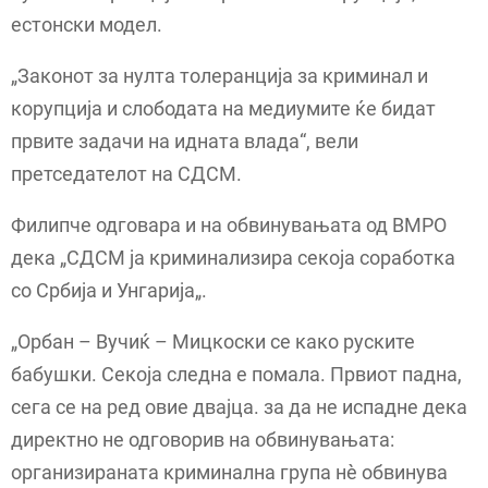
естонски модел.
„Законот за нулта толеранција за криминал и
корупција и слободата на медиумите ќе бидат
првите задачи на идната влада“, вели
претседателот на СДСМ.
Филипче одговара и на обвинувањата од ВМРО
дека „СДСМ ја криминализира секоја соработка
со Србија и Унгарија„.
„Орбан – Вучиќ – Мицкоски се како руските
бабушки. Секоја следна е помала. Првиот падна,
сега се на ред овие двајца. за да не испадне дека
директно не одговорив на обвинувањата:
организираната криминална група нè обвинува