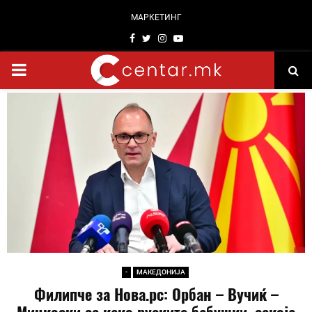
МАРКЕТИНГ
Facebook
Twitter
Instagram
Youtube
PRIMARY
MENU
-
МАКЕДОНИЈА
Филипче за Нова.рс: Орбан – Вучиќ –