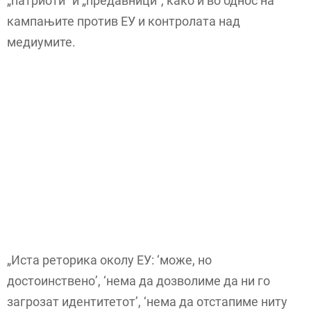
„патриоти“ и „предавници“, како и во однос на
кампањите против ЕУ и контролата над
медиумите.
„Иста реторика околу ЕУ: ‘може, но
достоинствено’, ‘нема да дозволиме да ни го
загрозат идентитетот’, ‘нема да отстапиме ниту