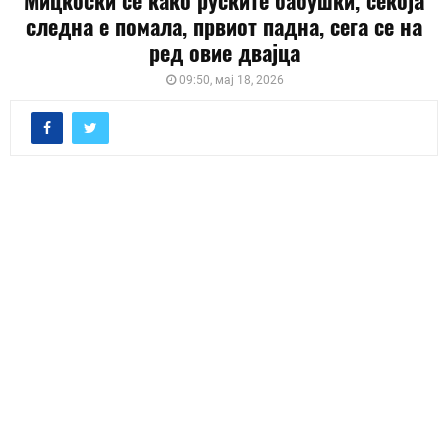
Мицкоски се како руските бабушки, секоја
следна е помала, првиот падна, сега се на
ред овие двајца
09:50, мај 18, 2026