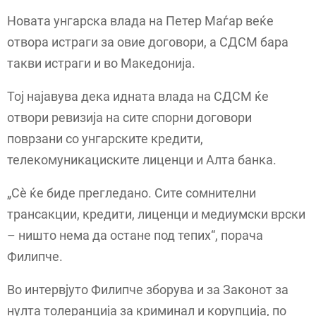
Новата унгарска влада на Петер Маѓар веќе
отвора истраги за овие договори, а СДСМ бара
такви истраги и во Македонија.
Тој најавува дека идната влада на СДСМ ќе
отвори ревизија на сите спорни договори
поврзани со унгарските кредити,
телекомуникациските лиценци и Алта банка.
„Сѐ ќе биде прегледано. Сите сомнителни
трансакции, кредити, лиценци и медиумски врски
– ништо нема да остане под тепих“, порача
Филипче.
Во интервјуто Филипче зборува и за Законот за
нулта толеранција за криминал и корупција, по