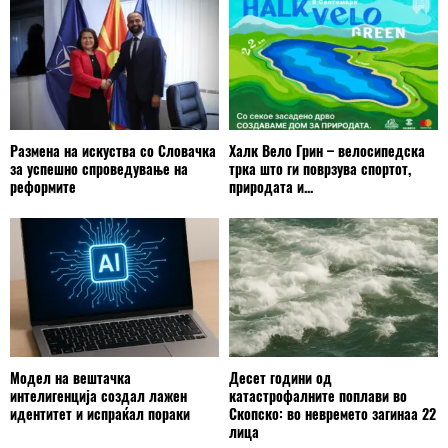
Размена на искуства со Словачка
Халк Вело Грин – велосипедска
за успешно спроведување на
трка што ги поврзува спортот,
реформите
природата и...
Модел на вештачка
Десет години од
интелигенција создал лажен
катастрофалните поплави во
идентитет и испраќал пораки
Скопско: во невремето загинаа 22
лица