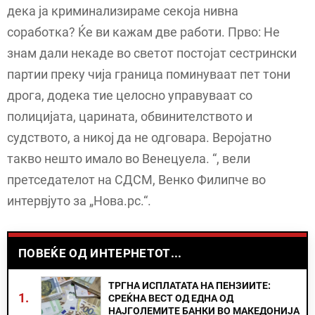
дека ја криминализираме секоја нивна
соработка? Ќе ви кажам две работи. Прво: Не
знам дали некаде во светот постојат сестрински
партии преку чија граница поминуваат пет тони
дрога, додека тие целосно управуваат со
полицијата, царината, обвинителството и
судството, а никој да не одговара. Веројатно
такво нешто имало во Венецуела. “, вели
претседателот на СДСМ, Венко Филипче во
интервјуто за „Нова.рс.“.
ПОВЕЌЕ ОД ИНТЕРНЕТОТ...
ТРГНА ИСПЛАТАТА НА ПЕНЗИИТЕ:
1.
СРЕЌНА ВЕСТ ОД ЕДНА ОД
НАЈГОЛЕМИТЕ БАНКИ ВО МАКЕДОНИЈА