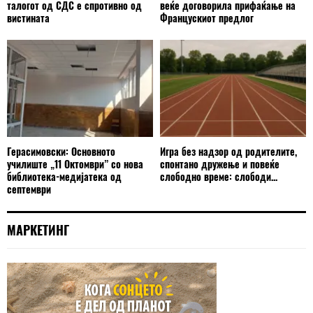
талогот од СДС е спротивно од
веќе договорила прифаќање на
вистината
Францускиот предлог
Герасимовски: Основното
Игра без надзор од родителите,
училиште „11 Октомври” со нова
спонтано дружење и повеќе
библиотека-медијатека од
слободно време: слободи...
септември
МАРКЕТИНГ