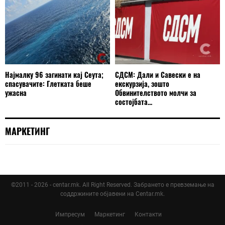
Најмалку 96 загинати кај Сеута;
СДСМ: Дали и Савески е на
спасувачите: Глетката беше
екскурзија, зошто
ужасна
Обвинителството молчи за
состојбата...
МАРКЕТИНГ
©2011 - 2026 - centar.mk. All Right Reserved. Забрането е превземање на
соддржините објавени на Centar.mk.
Импресум
Маркетинг
Контакти