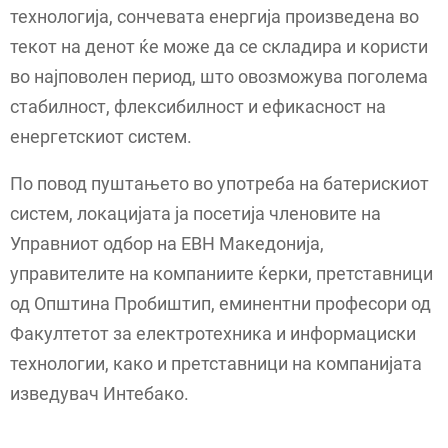
технологија, сончевата енергија произведена во
текот на денот ќе може да се складира и користи
во најповолен период, што овозможува поголема
стабилност, флексибилност и ефикасност на
енергетскиот систем.
По повод пуштањето во употреба на батерискиот
систем, локацијата ја посетија членовите на
Управниот одбор на ЕВН Македонија,
управителите на компаниите ќерки, претставници
од Општина Пробиштип, еминентни професори од
Факултетот за електротехника и информациски
технологии, како и претставници на компанијата
изведувач Интебако.