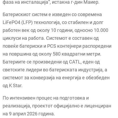
фаза на инсталација“, истакна г-дин Маиер.
Батерискиот систем е изведен со современа
LiFePO4 (LFP) технологија, со стабилен и долг
работен век од околу 10 години, односно 10.000
циклуси на работа. Системот е составен од
повеќе батериски и PCS контејнери распоредени
на површина од околу 580 квадратни метри.
Батериите се произведени од CATL, еден од
светските лидери во батериската индустрија, а
системот за конверзија на енергија е обезбеден
од K Star.
По интензивен процес на подготовка и
реализација, проектот официјално е лиценциран
на 9 април 2026 година.