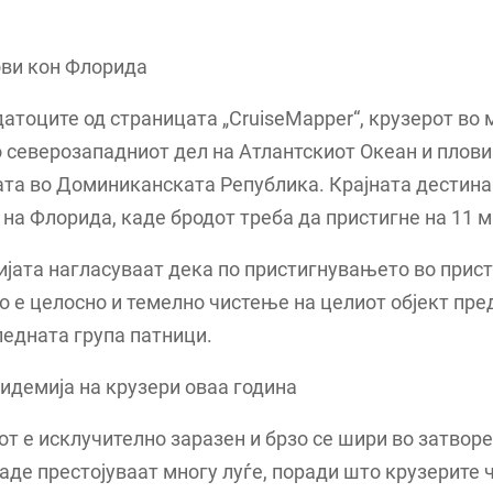
ови кон Флорида
атоците од страницата „CruiseMapper“, крузерот во
о северозападниот дел на Атлантскиот Океан и плови
та во Доминиканската Република. Крајната дестина
на Флорида, каде бродот треба да пристигне на 11 м
јата нагласуваат дека по пристигнувањето во прис
 е целосно и темелно чистење на целиот објект пре
едната група патници.
идемија на крузери оваа година
т е исклучително заразен и брзо се шири во затвор
аде престојуваат многу луѓе, поради што крузерите 