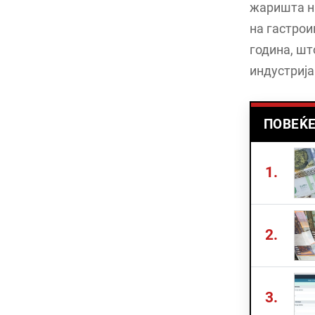
жаришта на
на гастрои
година, шт
индустрија
ПОВЕЌЕ
1.
2.
3.