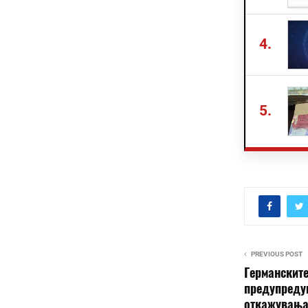
4.
5.
PREVIOUS POST
Германскит
предупреду
откажувања