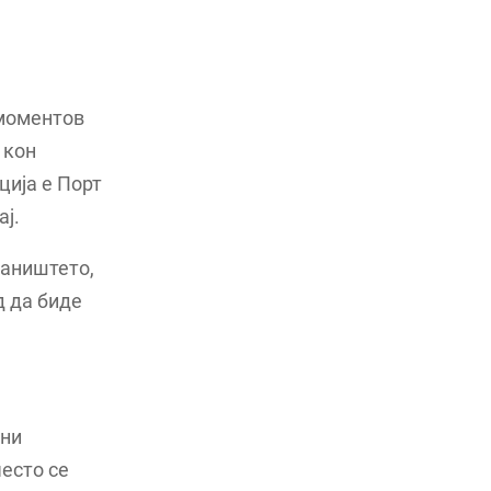
 моментов
 кон
ција е Порт
ај.
таништето,
д да биде
ени
често се