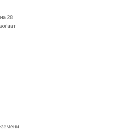
на 28
наоѓаат
реземени