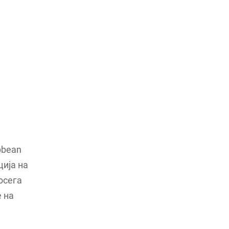
bbean
ција на
осега
е на