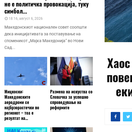
не е политичка провокација, туку
симбол...
18:16, август 6, 2026
Македонскиот национален совет соопшти
дека иницијативата за поставување на
споменикот „Мајка Македонија“ во Нови
Сад...
Хаос
пове
ек
Мицкоски:
Размена на искуства со
Македонските
Словачка за успешно
аеродроми се
спроведување на
најбрзорастечки во
реформите
регионот – тоа е
резултат на...