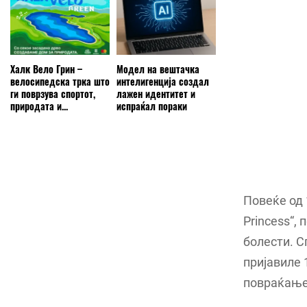
Халк Вело Грин –
Модел на вештачка
велосипедска трка што
интелигенција создал
ги поврзува спортот,
лажен идентитет и
природата и...
испраќал пораки
Повеќе од 
Princess“,
болести. С
пријавиле 
повраќање 