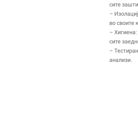
сите зашти
– Изолациј
во своите 
– Хигиена:
сите заедн
– Тестира
анализи.