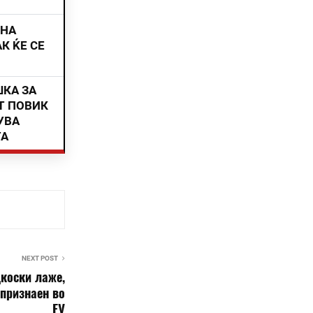
ИНА
К ЌЕ СЕ
ШКА ЗА
Т ПОВИК
УВА
ТА
NEXT POST
коски лаже,
 признаен во
ЕУ