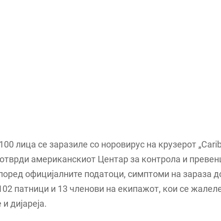
100 лица се заразиле со норовирус на крузерот „Cari
 потврди американскиот Центар за контрола и превен
поред официјалните податоци, симптоми на зараза д
102 патници и 13 членови на екипажот, кои се жалел
и дијареја.