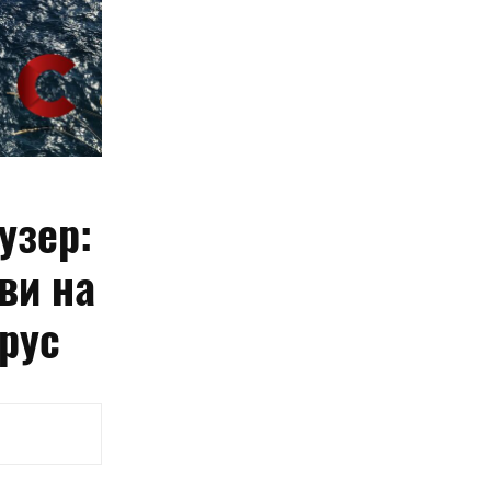
узер:
ви на
рус