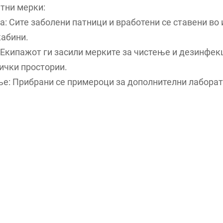
тни мерки:
а: Сите заболени патници и вработени се ставени во
кабини.
 Екипажот ги засили мерките за чистење и дезинфекц
ички простории.
ње: Прибрани се примероци за дополнителни лабора