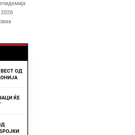
 епидемија
 2026
 оваа
 ВЕСТ ОД
ДОНИЈА
НАЦИ ЌЕ
Т
ОД
 БРОЈКИ