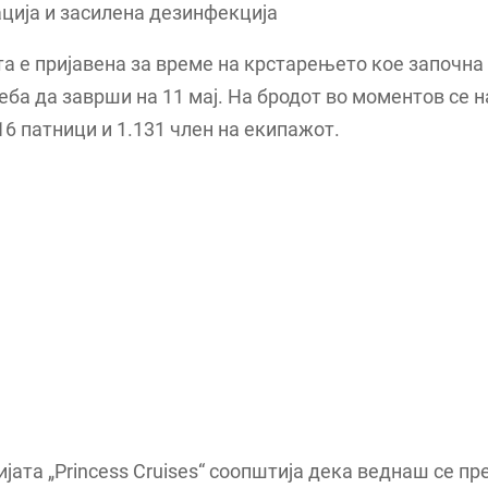
ција и засилена дезинфекција
а е пријавена за време на крстарењето кое започна 
реба да заврши на 11 мај. На бродот во моментов се 
16 патници и 1.131 член на екипажот.
јата „Princess Cruises“ соопштија дека веднаш се п