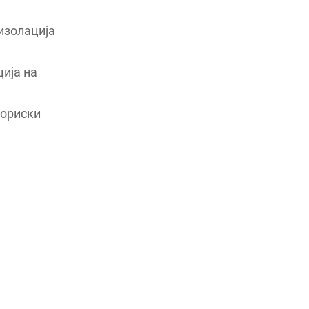
 изолација
ија на
ториски