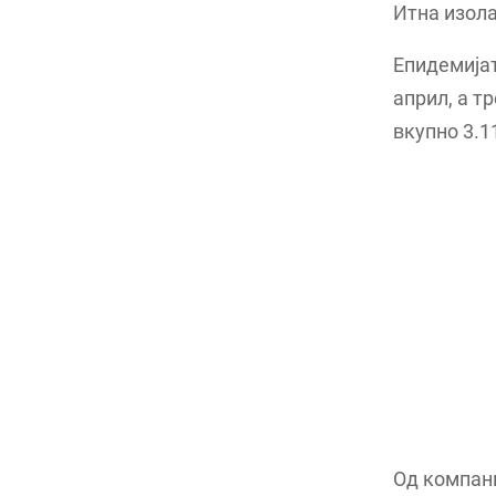
Итна изола
Епидемијат
април, а т
вкупно 3.1
Од компани