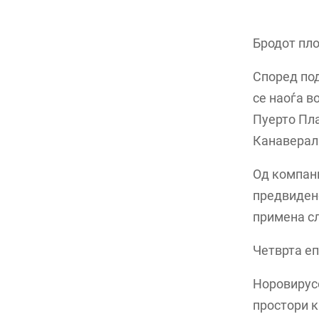
Бродот пл
Според под
се наоѓа в
Пуерто Пла
Канаверал 
Од компани
предвидено
примена сл
Четврта еп
Норовирусо
простори к