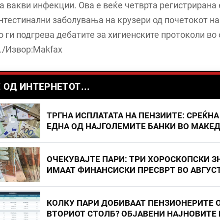
 вакви инфекции. Ова е веќе четврта регистрирана
нтестинални заболувања на крузери од почетокот на
о ги подгрева дебатите за хигиенските протоколи во
./Извор:Makfax
 ОД ИНТЕРНЕТОТ...
ТРГНА ИСПЛАТАТА НА ПЕНЗИИТЕ: СРЕЌНА
ЕДНА ОД НАЈГОЛЕМИТЕ БАНКИ ВО МАКЕ
ОЧЕКУВАЈТЕ ПАРИ: ТРИ ХОРОСКОПСКИ З
ИМААТ ФИНАНСИСКИ ПРЕСВРТ ВО АВГУС
КОЛКУ ПАРИ ДОБИВААТ ПЕНЗИОНЕРИТЕ 
ВТОРИОТ СТОЛБ? ОБЈАВЕНИ НАЈНОВИТЕ