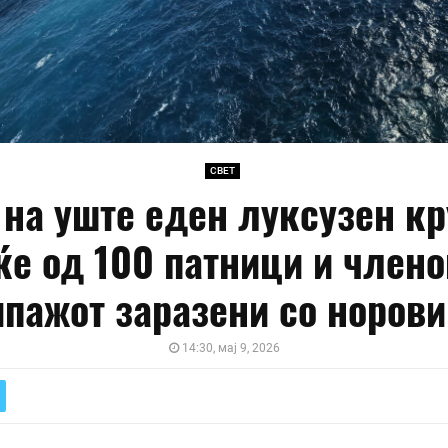
СВЕТ
 на уште еден луксузен кр
ќе од 100 патници и члено
ипажот заразени со норови
14:30, мај 9, 2026