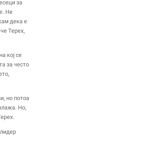
есеци за
е. Не
жам дека е
ече Терех,
а кој се
та за често
ето,
и, но потоа
флажа. Но,
Терех.
 лидер