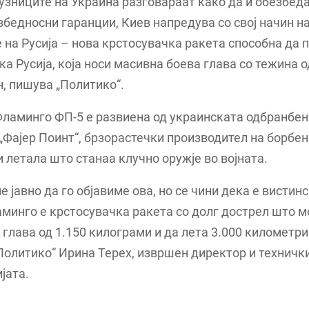
узниците на Украина разговараат како да ѝ обезбеда
збедносни гаранции, Киев напредува со свој начин н
на Русија – нова крстосувачка ракета способна да 
ка Русија, која носи масивна боева глава со тежина 
н, пишува „Политико“.
Фламинго ФП-5 e развиена од украинската одбранбен
„Фајер Поинт“, брзорастечки производител на борбен
 летала што станаа клучно оружје во војната.
е јавно да го објавиме ова, но се чини дека е вистин
минго е крстосувачка ракета со долг дострел што 
 глава од 1.150 килограми и да лета 3.000 километри 
„Политико“ Ирина Терех, извршен директор и техничк
јата.