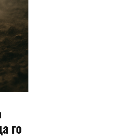
о
а го