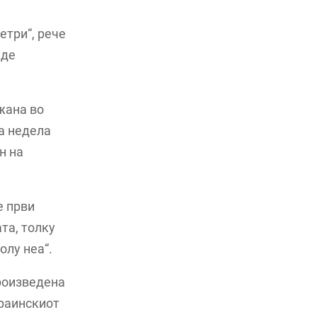
етри“, рече
иде
ежана во
а недела
н на
е први
та, толку
олу неа“.
произведена
краинскиот