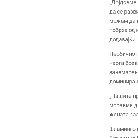
„Дојдовме 
да се разв
можам да в
побрза од 
додавајќи:
Необичното
наоѓа боев
занемарена
доминиран
„Нашите пр
моравме да
жената зад
Фламинго 