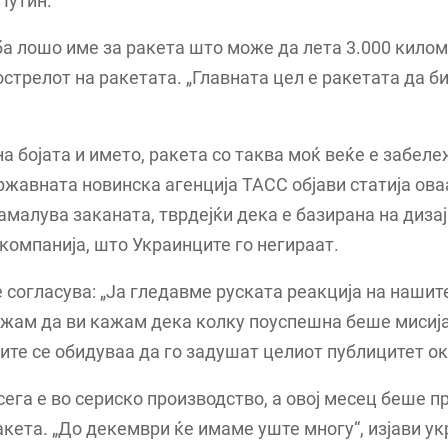
Путин.
ба лошо име за ракета што може да лета 3.000 килом
острелот на ракетата. „Главната цел е ракетата да б
на бојата и името, ракета со таква моќ веќе е забел
жавната новинска агенција ТАСС објави статија ова
 намалува заканата, тврдејќи дека е базирана на дизај
компанија, што Украинците го негираат.
е согласува: „Ја гледавме руската реакција на нашит
жам да ви кажам дека колку поуспешна беше мисија
ите се обидуваа да го задушат целиот публицитет ок
ега е во сериско производство, а овој месец беше 
акета. „До декември ќе имаме уште многу“, изјави у