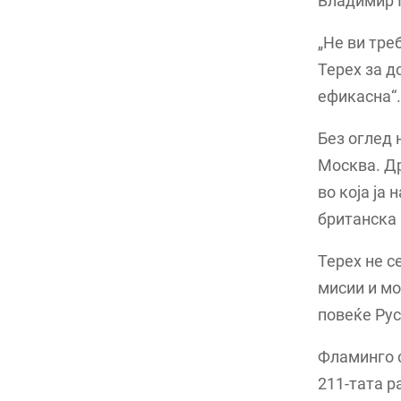
Владимир 
„Не ви тре
Терех за д
ефикасна“.
Без оглед 
Москва. Др
во која ја
британска 
Терех не с
мисии и мо
повеќе Рус
Фламинго с
211-тата р