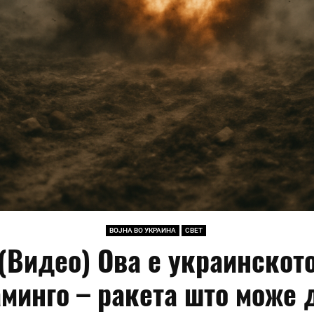
ВОЈНА ВО УКРАИНА
СВЕТ
(Видео) Ова е украинскoт
минго – ракета што може д