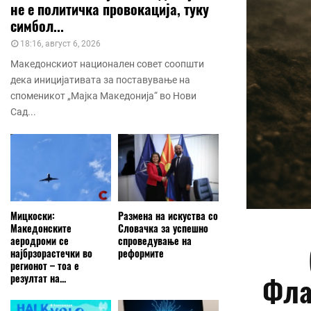
не е политичка провокација, туку
симбол...
18:16, август 6, 2026
Македонскиот национален совет соопшти
дека иницијативата за поставување на
споменикот „Мајка Македонија“ во Нови
Сад...
Мицкоски:
Размена на искуства со
Македонските
Словачка за успешно
аеродроми се
спроведување на
најбрзорастечки во
реформите
регионот – тоа е
Фла
резултат на...