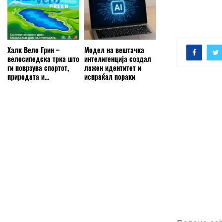
Халк Вело Грин –
Модел на вештачка
велосипедска трка што
интелигенција создал
ги поврзува спортот,
лажен идентитет и
природата и...
испраќал пораки