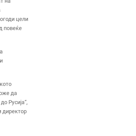
т на
а
погоди цели
од повеќе
а
и
ското
може да
до Русија“,
и директор