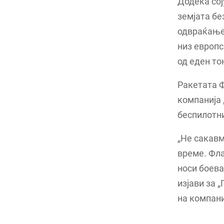
Додека сој
земјата бе
одвраќање 
низ европс
од еден то
Ракетата 
компанија 
беспилотни
„Не сакавм
време. Фла
носи боева
изјави за 
на компани