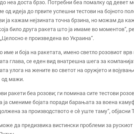
до неа доста брзо. Потребни беа помалку од девет м
ие од идеја до првите успешни тестови на бојното пол
и ја кажам нејзината точна брзина, но можам да ка
која било друга ракета што ја имаме во моментов“, р
 „Целосно е произведена во Украина“.
 име и боја на ракетата, имено светло розовиот врв н
ата глава, се еден вид внатрешна шега за компанија
та улога на жените во светот на оружјето и војувањ
 од мажи.
ви ракети беа розови; ги поминаа сите тестови розов
 ја смениме бојата поради барањата за воена каму
олжена за производството е сè уште таму“, објасни 
може да предизвика вистински проблеми за рускиот