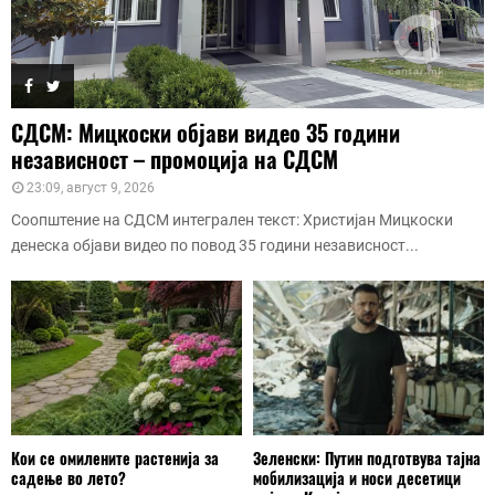
СДСМ: Мицкоски објави видео 35 години
независност – промоција на СДСМ
23:09, август 9, 2026
Соопштение на СДСМ интегрален текст: Христијан Мицкоски
денеска објави видео по повод 35 години независност...
Кои се омилените растенија за
Зеленски: Путин подготвува тајна
садење во лето?
мобилизација и носи десетици