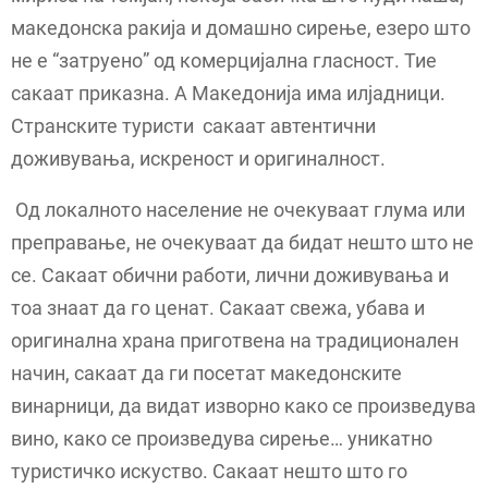
македонска ракија и домашно сирење, езеро што
не е “затруено” од комерцијална гласност. Тие
сакаат приказна. А Македонија има илјадници.
Странските туристи сакаат автентични
доживувања, искреност и оригиналност.
Од локалното население не очекуваат глума или
преправање, не очекуваат да бидат нешто што не
се. Сакаат обични работи, лични доживувања и
тоа знаат да го ценат. Сакаат свежа, убава и
оригинална храна приготвена на традиционален
начин, сакаат да ги посетат македонските
винарници, да видат изворно како се произведува
вино, како се произведува сирење… уникатно
туристичко искуство. Сакаат нешто што го