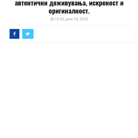
автентични доживувања, искреност и
оригиналност.
10:50, јуни 18, 2025