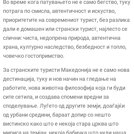
Во време кога патувањето не е само бегство, туку
потрага по смисла, автентичност и искуство,
приоритетите на современиот турист, без разлика
дали е домашен или странски турист, најлесто се
слични: чиста, недопрена природа, автентична
храна, културно наследство, безбедност и топло,
човечко гостопримство.
За странските туристи Македонија не е само нова
дестинација, туку и нов начин на гледање на
работите, нова животна филозофија која ги буди
сите сетила, и создава спомени вредни за
споделување. Луѓето од другите земји, доаѓајќи
од урбани средини, бараат допир со нешто
вистинско како што е некоја стара црква што
мириса на темјан, некоја бабичка што нуди наша,