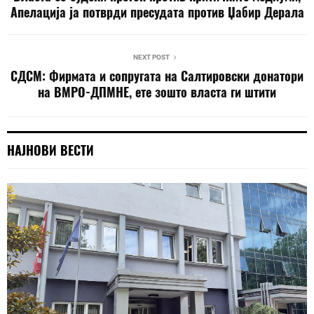
Апелација ја потврди пресудата против Џабир Дерала
NEXT POST
СДСМ: Фирмата и сопругата на Салтировски донатори
на ВМРО-ДПМНЕ, ете зошто власта ги штити
НАЈНОВИ ВЕСТИ