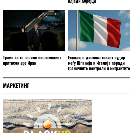
илјади Корејци
Трамп ќе го засили економскиот
Ескалира дипломатскиот судир
притисок врз Иран
меѓу Шпанија и Италија поради
граничните контроли и мигрантите
МАРКЕТИНГ