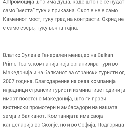
4.
Промоција
што има душа, каде што не се нудат
само “места” туку и приказна. Скопје не е само
Камениот мост, туку град на контрасти. Охрид не
е само езеро, туку вечна тајна.
Влатко Сулев е Генерален менаџер на Balkan
Prime Tours, компанија која организира тури во
Македонија и на балканот за странски туристи од
2007 година. Благодарение на оваа компанија
илјадници странски туристи изминативе години ја
имаат посетено Македонија, што ги прави
вистински промотери и амбасадори на нашата
земја и Балканот. Компанијата има своја
канцеларија во Скопје, но и во Софија, Подгорица