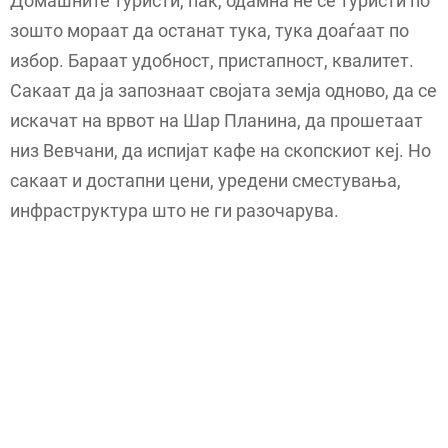
Домашните туристи, пак, одамна не се туристи по
зошто мораат да останат тука, тука доаѓаат по
избор. Бараат удобност, пристапност, квалитет.
Сакаат да ја запознаат својата земја одново, да се
искачат на врвот на Шар Планина, да прошетаат
низ Вевчани, да испијат кафе на скопскиот кеј. Но
сакаат и достапни цени, уредени сместувања,
инфраструктура што не ги разочарува.