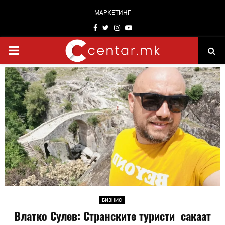
МАРКЕТИНГ
Facebook
Twitter
Instagram
Youtube
PRIMARY
MENU
БИЗНИС
Влатко Сулев: Странските туристи сакаат