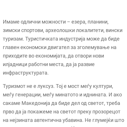
Имаме одлични можности – езера, планини,
зимски спортови, археолошки локалитети, вински
туризам. Туристичката индустрија може да биде
главен економски двигател за зголемување на
приходите во економијата, да отвори нови
илјадници работни места, да ја развие
инфраструктурата.
Туризмот не е луксуз. Тој е мост меѓу култури,
меѓу генерации, меѓу минатото и иднината. И ако
сакаме Македонија да биде дел од светот, треба
прво да ја покажеме на светот преку прозорецот
на нејзината автентична убавина. Не глумејќи што