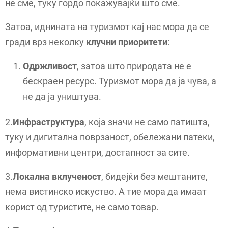
не сме, туку гордо покажувајќи што сме.
Затоа, иднината на туризмот кај нас мора да се
гради врз неколку
клучни приоритети
:
Одржливост
, затоа што природата не е
бескраен ресурс. Туризмот мора да ја чува, а
не да ја уништува.
2.
Инфраструктура
, која значи не само патишта,
туку и дигитална поврзаност, обележани патеки,
информативни центри, достапност за сите.
3.
Локална вклученост
, бидејќи без мештаните,
нема вистинско искуство. А тие мора да имаат
корист од туристите, не само товар.