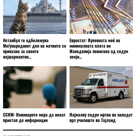
Истанбул го одбележува
Евростат: Куповната моќ на
Меѓународниот ден на мачките со
минималната плата во
приказна за своите
Македонија повисока од седум
најшармантни...
земји...
ССНМ: Новинарите мора да имаат
Најмалку седум мртви во нападот
пристап до информации
врз училиште во Тајланд