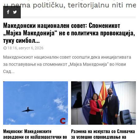
Македонски национален совет: Споменикот
„Мајка Македонија“ не е политичка провокација,
туку симбол...
18:16, август 6, 2026
Македонскиот национален совет соопшти дека иницијативата
за поставување на споменикот „Мајка Македонија“ во Нови
Сад...
Мицкоски: Македонските
Размена на искуства со Словачка
аеродроми се најбрзорастечки во
за успешно спроведување на