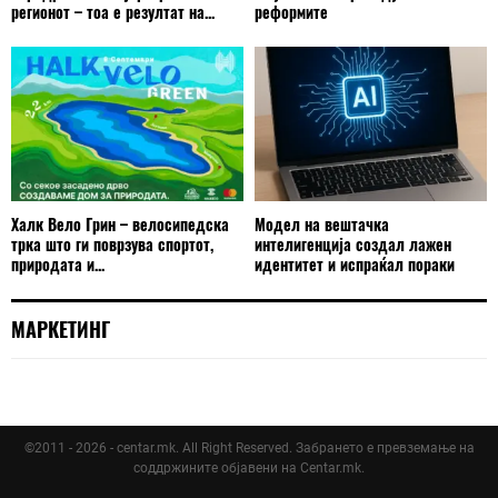
регионот – тоа е резултат на...
реформите
Халк Вело Грин – велосипедска
Модел на вештачка
трка што ги поврзува спортот,
интелигенција создал лажен
природата и...
идентитет и испраќал пораки
МАРКЕТИНГ
©2011 - 2026 - centar.mk. All Right Reserved. Забрането е превземање на
соддржините објавени на Centar.mk.