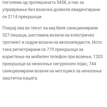
поголема од пропишаната 5458, а пак за
управување без возачка дозвола евидентирани
се 2114 прекршоци.
Покрај ова во текот на мај биле санкционирани
527 пешаци, шестмина возачи на електричен
тротинет и седум возачи на велосипедисти. Исто
така регистрирани се 775 прекршоци за
користење на мобилен телефон при возење, 1203
прекршоци за неносење сигурносен појас, 744
санкционирани возачи на мотоцикл за неносење
заштитна кацига.