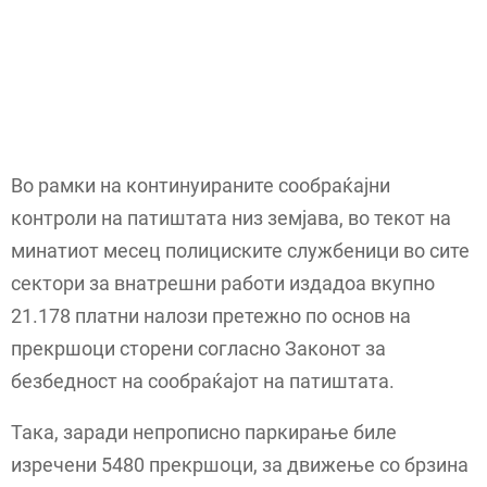
Во рамки на континуираните сообраќајни
контроли на патиштата низ земјава, во текот на
минатиот месец полициските службеници во сите
сектори за внатрешни работи издадоа вкупно
21.178 платни налози претежно по основ на
прекршоци сторени согласно Законот за
безбедност на сообраќајот на патиштата.
Така, заради непрописно паркирање биле
изречени 5480 прекршоци, за движење со брзина