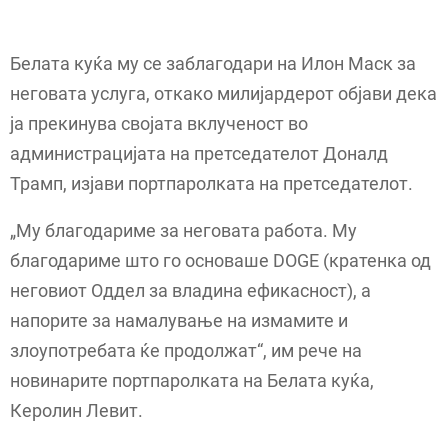
Белата куќа му се заблагодари на Илон Маск за
неговата услуга, откако милијардерот објави дека
ја прекинува својата вклученост во
администрацијата на претседателот Доналд
Трамп, изјави портпаролката на претседателот.
„Му благодариме за неговата работа. Му
благодариме што го основаше DOGE (кратенка од
неговиот Оддел за владина ефикасност), а
напорите за намалување на измамите и
злоупотребата ќе продолжат“, им рече на
новинарите портпаролката на Белата куќа,
Керолин Левит.