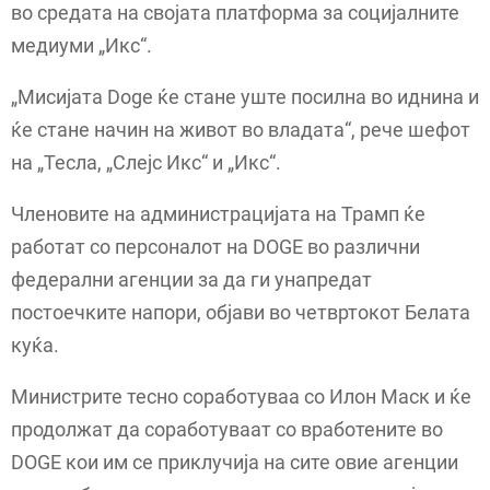
во средата на својата платформа за социјалните
медиуми „Икс“.
„Мисијата Doge ќе стане уште посилна во иднина и
ќе стане начин на живот во владата“, рече шефот
на „Тесла, „Слејс Икс“ и „Икс“.
Членовите на администрацијата на Трамп ќе
работат со персоналот на DOGE во различни
федерални агенции за да ги унапредат
постоечките напори, објави во четвртокот Белата
куќа.
Министрите тесно соработуваа со Илон Маск и ќе
продолжат да соработуваат со вработените во
DOGE кои им се приклучија на сите овие агенции