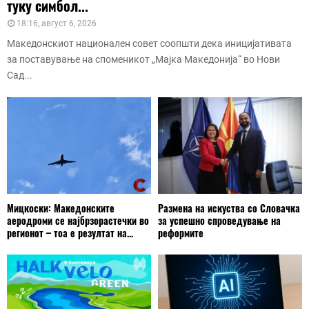
туку симбол...
18:16, август 6, 2026
Македонскиот национален совет соопшти дека иницијативата
за поставување на споменикот „Мајка Македонија“ во Нови
Сад...
Мицкоски: Македонските
Размена на искуства со Словачка
аеродроми се најбрзорастечки во
за успешно спроведување на
регионот – тоа е резултат на...
реформите