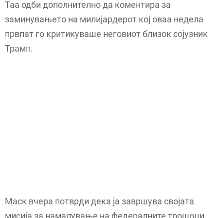
Таа одби дополнително да коментира за
заминувањето на милијардерот кој оваа недела
првпат го критикуваше неговиот близок сојузник
Трамп.
Маск вчера потврди дека ја завршува својата
мисија за намалување на федералните трошоци.