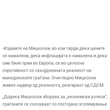
-Изјавите на Мицкоски, во кои тврди дека цените
се намалени, дека инфлацијата е намалена и дека
сме биле први во Европа, се во целосна
спротивност со секојдневната реалност на
македонските граѓани. Очигледно Мицкоски
живее надвор од реалноста, реагираат од СДСМ.
„Додека Мицкоски зборува за „економски успеси“,
граѓаните се соочуваат со постојано зголемување