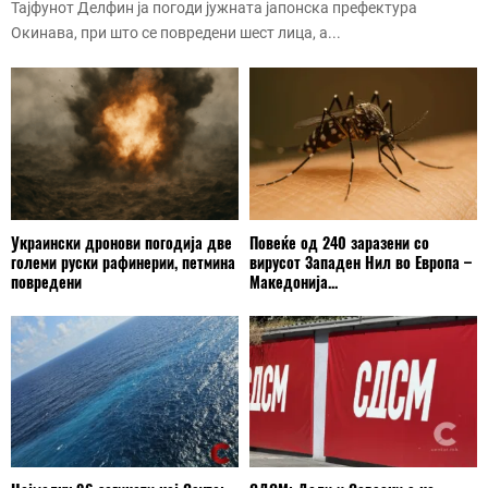
Тајфунот Делфин ја погоди јужната јапонска префектура
Окинава, при што се повредени шест лица, а...
Украински дронови погодија две
Повеќе од 240 заразени со
големи руски рафинерии, петмина
вирусот Западен Нил во Европа –
повредени
Македонија...