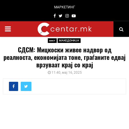
МАРКЕТИНГ
Facebook
Twitter
Instagram
Youtube
PRIMARY
вест
МАКЕДОНИЈА
MENU
СДСМ: Мицкоски живее надвор од
реалноста, економијата тоне, граѓаните едвај
врзуваат крај со крај
11:40, мај 16, 2025