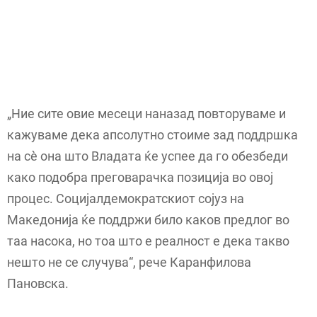
„Ние сите овие месеци наназад повторуваме и
кажуваме дека апсолутно стоиме зад поддршка
на сè она што Владата ќе успее да го обезбеди
како подобра преговарачка позиција во овој
процес. Социјалдемократскиот сојуз на
Македонија ќе поддржи било каков предлог во
таа насока, но тоа што е реалност е дека такво
нешто не се случува“, рече Каранфилова
Пановска.