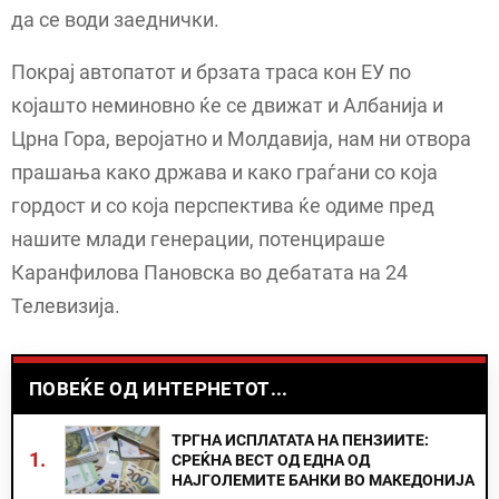
да се води заеднички.
Покрај автопатот и брзата траса кон ЕУ по
којашто неминовно ќе се движат и Албанија и
Црна Гора, веројатно и Молдавија, нам ни отвора
прашања како држава и како граѓани со која
гордост и со која перспектива ќе одиме пред
нашите млади генерации, потенцираше
Каранфилова Пановска во дебатата на 24
Телевизија.
ПОВЕЌЕ ОД ИНТЕРНЕТОТ...
ТРГНА ИСПЛАТАТА НА ПЕНЗИИТЕ:
1.
СРЕЌНА ВЕСТ ОД ЕДНА ОД
НАЈГОЛЕМИТЕ БАНКИ ВО МАКЕДОНИЈА