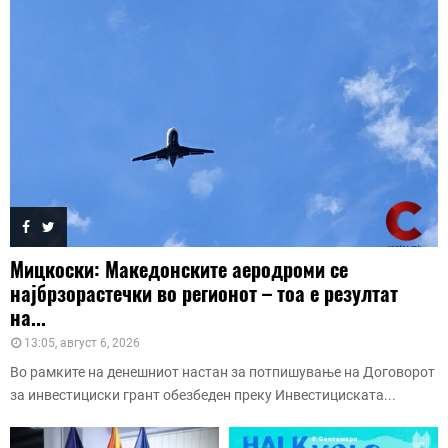
Мицкоски: Македонските аеродроми се
најбрзорастечки во регионот – тоа е резултат
на...
13:05, август 6, 2026
Во рамките на денешниот настан за потпишување на Договорот
за инвестициски грант обезбеден преку Инвестициската...