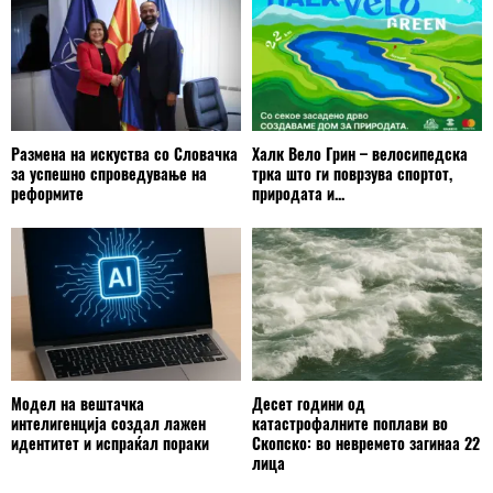
Размена на искуства со Словачка
Халк Вело Грин – велосипедска
за успешно спроведување на
трка што ги поврзува спортот,
реформите
природата и...
Модел на вештачка
Десет години од
интелигенција создал лажен
катастрофалните поплави во
идентитет и испраќал пораки
Скопско: во невремето загинаа 22
лица