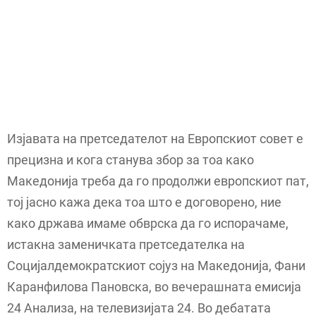
Изјавата на претседателот на Европскиот совет е
прецизна и кога станува збор за тоа како
Македонија треба да го продолжи европскиот пат,
тој јасно кажа дека тоа што е договорено, ние
како држава имаме обврска да го испорачаме,
истакна заменичката претседателка на
Социјалдемократскиот сојуз на Македонија, Фани
Каранфилова Пановска, во вечерашната емисија
24 Анализа, на телевизијата 24. Во дебатата