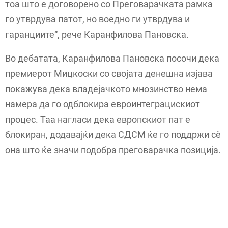
тоа што е договорено со Преговарачката рамка
го утврдува патот, но воедно ги утврдува и
гаранциите“, рече Каранфилова Пановска.
Во дебатата, Каранфилова Пановска посочи дека
премиерот Мицкоски со својата денешна изјава
покажува дека владејачкото мнозинство нема
намера да го одблокира евроинтеграцискиот
процес. Таа нагласи дека европскиот пат е
блокиран, додавајќи дека СДСМ ќе го поддржи сè
она што ќе значи подобра преговарачка позиција.