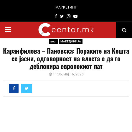
МАРКЕТИНГ
Facebook
Twitter
Instagram
Youtube
PRIMARY
вест
МАКЕДОНИЈА
MENU
Каранфилова – Пановска: Пораките на Кошта
се јасни, одговорност на власта е да го
деблокира европскиот пат
11:36, мај 16, 2025