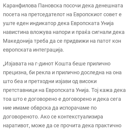
Каранфилова Пановска посочи дека денешната
посета на претседателот на Европскиот совет е
уште еден индикатор дека Европската Унија
навистина вложува напори и праќа сигнали дека
Македонија треба да се придвижи на патот кон
европската интеграција.
„Изјавата на г-динот Кошта беше прилично
прецизна, би рекла и прилично доследна на она
што беа и претходни изјави од високи
претставници на Европската Унија. Тој кажа дека
тоа што е договорено е договорено и дека сега
ние имаме обврска да испорачаме по
договореното. Ако се контекстуализира
наративот, може да се прочита дека практично