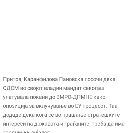
Притоа, Каранфилова Пановска посочи дека
СДСМ во својот владин мандат секогаш
упатувала покани до ВМРО-ДПМНЕ како
опозиција за вклучување во ЕУ процесот. Таа
додаде дека кога се во прашање стратешките
интереси на државата и граѓаните, треба да има
заеднички дијалог.