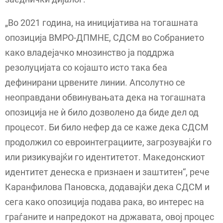
„Во 2021 година, на иницијатива на тогашната
опозиција ВМРО-ДПМНЕ, СДСМ во Собранието
како владејачко мнозинство ја поддржа
резолуцијата со којашто исто така беа
дефинирани црвените линии. Апсолутно се
неоправдани обвинувањата дека на тогашната
опозиција не ѝ било дозволено да биде дел од
процесот. Би било нефер да се каже дека СДСМ
продолжил со евроинтеграциите, загрозувајќи го
или ризикувајќи го идентитетот. Македонскиот
идентитет денеска е признаен и заштитен“, рече
Каранфилова Пановска, додавајќи дека СДСМ и
сега како опозиција подава рака, во интерес на
граѓаните и напредокот на државата, овој процес