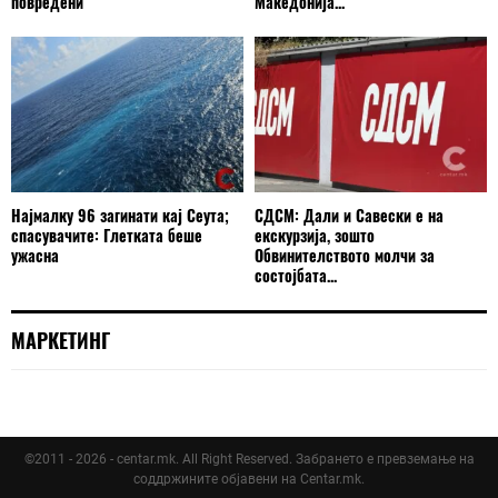
повредени
Македонија...
Најмалку 96 загинати кај Сеута;
СДСМ: Дали и Савески е на
спасувачите: Глетката беше
екскурзија, зошто
ужасна
Обвинителството молчи за
состојбата...
МАРКЕТИНГ
©2011 - 2026 - centar.mk. All Right Reserved. Забрането е превземање на
соддржините објавени на Centar.mk.