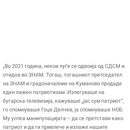
„Во 2021 година, некои луѓе се одвоија од СДСМ и
отидоа во ЗНАМ. Тогаш, тогашниот претседател
на ЗНАМ и градоначалник на Куманово продаде
еден лажен патриотизам. Излегуваше на
бугарска телевизија, кажуваше „јас сум патриот“,
го спомнуваше Гоце Делчев, ја спомнуваше НОБ.
Му успеа манипулацијата – да се претстави како
патриот и да ги привлече и излаже нашите