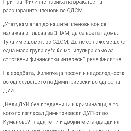
При тоа, Филипче повика на враќање на
разочараните членови во СДСМ.
„Упатувам апел до нашите членови кои се
излажаа и гласаа за ЗНАМ, да се вратат дома.
Тука им е домот, во СДСМ. Да не се лажеме дека
една мала група луѓе ќе манипулира само за
сопствени финансиски интереси“, рече Филипче.
На средбата, Филипче ја посочи и недоследноста
во однесувањето на Димитриевски во однос на
ДУИ.
„Нели ДУИ беа предавници и криминалци, а со
кого го изгласал Димитриевски ДУП-от во
Куманово? Гледајте ги и двојните стандарди на
премиерот, вика не може Таравари во Владата