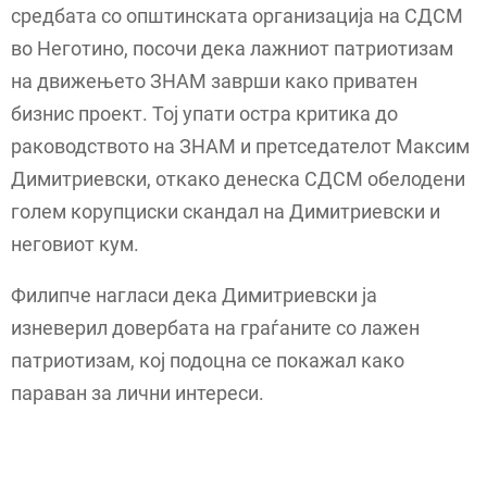
средбата со општинската организација на СДСМ
во Неготино, посочи дека лажниот патриотизам
на движењето ЗНАМ заврши како приватен
бизнис проект. Тој упати остра критика до
раководството на ЗНАМ и претседателот Максим
Димитриевски, откако денеска СДСМ обелодени
голем корупциски скандал на Димитриевски и
неговиот кум.
Филипче нагласи дека Димитриевски ја
изневерил довербата на граѓаните со лажен
патриотизам, кој подоцна се покажал како
параван за лични интереси.