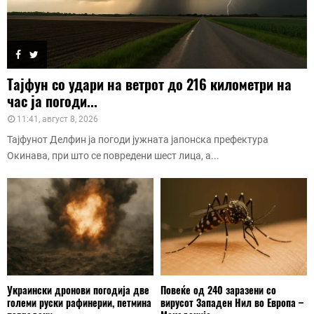
Тајфун со удари на ветрот до 216 километри на
час ја погоди...
11:41, август 8, 2026
Тајфунот Делфин ја погоди јужната јапонска префектура
Окинава, при што се повредени шест лица, а...
Украински дронови погодија две
Повеќе од 240 заразени со
големи руски рафинерии, петмина
вирусот Западен Нил во Европа –