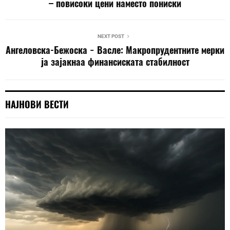
– повисоки цени наместо пониски
NEXT POST
Ангеловска-Бежоска − Васле: Mакропрудентните мерки
ја зајакнаа финансиската стабилност
НАЈНОВИ ВЕСТИ