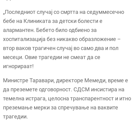
„Последниот случај со смртта на седуммесечно
бебе на Клиниката за детски болести е
алармантен. Бебето било одбиено за
хоспитализација без никакво образложение –
втор ваков трагичен случај во само два и пол
месеци. Овие трагедии не смеат да се
игнорираат!
Министре Таравари, директоре Мемеди, време е
да преземете одговорност. СДСМ инсистира на
темелна истрага, целосна транспарентност и итно
преземање мерки за спречување на ваквите
трагедии.