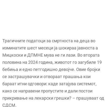
Трагичните податоци за смртноста на деца во
изминатите шест месеци ја шокираа јавноста а
Мицкоски и ДПМНЕ мува не ги лази. Во втората
половина на 2024 година, животот го загубиле 19
бебиња и едно петгодишно девојче. Овие бројки
се застрашувачки и отвораат прашања кои
бараат итни одговори: каде затајува системот,
како се направени пропустите и дали постои
прикривање на лекарски грешки? – прашуваат од
СДСМ.