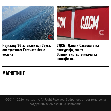
Најмалку 96 загинати кај Сеута;
СДСМ: Дали и Савески е на
спасувачите: Глетката беше
екскурзија, зошто
ужасна
Обвинителството молчи за
состојбата...
МАРКЕТИНГ
©2011 - 2026 - centar.mk. All Right Reserved. Забрането е превземање на
соддржините објавени на Centar.mk.