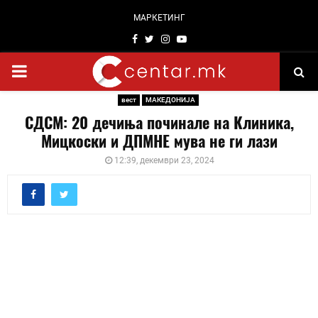
МАРКЕТИНГ
Facebook
Twitter
Instagram
Youtube
PRIMARY
вест
МАКЕДОНИЈА
MENU
СДСМ: 20 дечиња починале на Клиника,
Мицкоски и ДПМНЕ мува не ги лази
12:39, декември 23, 2024