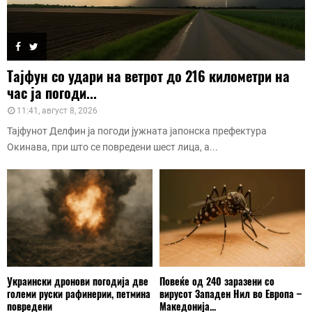
Тајфун со удари на ветрот до 216 километри на
час ја погоди...
11:41, август 8, 2026
Тајфунот Делфин ја погоди јужната јапонска префектура
Окинава, при што се повредени шест лица, а...
Украински дронови погодија две
Повеќе од 240 заразени со
големи руски рафинерии, петмина
вирусот Западен Нил во Европа –
повредени
Македонија...